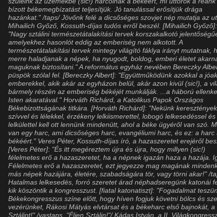
szüleink az üzemekbe (sic!) harcolnak a békéért, mi úttörők a reánk
bízott békemegbízatást teljesítjük. Jó tanulással erősítjük drága
hazánkat." /taps/ Jövőnk felé a dicsőséges szovjet nép mutatja az ut
Mihailich Győző, Kossuth-díjas tudós erről beszél. [Mihailich Győző]
"Nagy sztálini természetátalakítási tervek korszakalkotó jelentőségű
amelyekhez hasonlót eddig az emberiség nem alkotott. A
természetátalakítási tervek mintegy világító fáklya irányt mutatnak, 
merre haladjanak a népek, ha nyugodt, boldog, emberi életet akarn
maguknak biztosítani." A református egyház nevében Bereczky Albe
püspök szólal fel. [Bereczky Albert]: "Együttműködünk azokkal a jóa
emberekkel, akik akár az egyházon belül, akár azon kivül (sic!), a vi
bármely részén az emberiség békéjét munkálják. ...a háború ellenke
Isten akaratával." Horváth Richárd, a Katolikus Papok Országos
Békebizottságának titkára. [Horváth Richárd]: "Nekünk kereszténye
szívvel és lélekkel, érzékeny lelkiismerettel, lobogó lelkesedéssel és
lelkülettel kell ott lennünk mindenütt, ahol a béke ügyéről van szó. M
van egy harc, ami dicsőséges harc, evangéliumi harc, és ez: a harc
békéért." Veres Péter, Kossuth-díjas író, a hazaszeretet erejéről bes
[Veres Péter]: "És itt megéreztem újra és újra, hogy millyen (sic!)
félelmetes erő a hazaszeretet, ha a népnek igazán haza a hazája. I
Félelmetes erő a hazaszeretet, ezt jegyezze mag magának mindenki
más népek hazájára, életére, szabadságára tör, vagy törni akar!" /ta
Hatalmas lelkesedés, forró szeretet árad néphadseregünk katonái fe
kik köszöntik a kongresszust. [fiatal katonatiszt]: "Fogadalmat teszü
Békekongresszus színe előtt, hogy híven fogjuk követni bölcs és sze
vezérünket, Rákosi Mátyás elvtársat és a békeharc első bajnokát, a
Sztálint!" /vastaps, "Éljen Sztálin!"/ Kádas István, a II. Világkongress