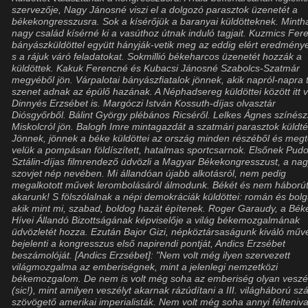
szervezője, Nagy Jánosné viszi el a dolgozó parasztok üzenetét a
békekongresszusra. Sok a kísérőjük a baranyai küldötteknek. Minth
nagy család kísérné ki a vasúthoz útnak induló tagjait. Kuzmics Fer
bányászküldöttel együtt hányják-vetik meg az eddig elért eredmény
s a rájuk váró feladatokat. Sokmillió békeharcos üzenetét hozzák a
küldöttek. Kakuk Ferencné és Kubacsi Jánosné Szabolcs-Szatmár
megyéből jön. Várpalotai bányászfiatalok jönnek, akik napról-napra 
szenet adnak az épülő hazának. A Néphadsereg küldöttei között itt 
Dinnyés Erzsébet is. Margóczi István Kossuth-díjas olvasztár
Diósgyőrből. Bálint György plébános Ricséről. Lelkes Ágnes színés
Miskolcról jön. Balogh Imre mintagazdát a szatmári parasztok küldté
Jönnek, jönnek a béke küldöttei az ország minden részéből és megt
velük a pompásan földíszített, hatalmas sportcsarnok. Elsőnek Pudo
Sztálin-díjas filmrendező üdvözli a Magyar Békekongresszust, a na
szovjet nép nevében. Mi állandóan újabb alkotásról, nem pedig
megalkotott művek lerombolásáról álmodunk. Békét és nem háború
akarunk! S fölszólalnak a népi demokráciák küldöttei: román és bolg
akik mint mi, szabad, boldog hazát építenek. Roger Garaudy, a Bék
Hívei Állandó Bizottságának képviselője a világ békemozgalmának
üdvözletét hozza. Ezután Bajor Gizi, népköztársaságunk kiváló mű
bejelenti a kongresszus első napirendi pontját, Andics Erzsébet
beszámolóját. [Andics Erzsébet]: "Nem volt még ilyen szervezett
világmozgalma az emberiségnek, mint a jelenlegi nemzetközi
békemozgalom. De nem is volt még soha az emberiség olyan veszé
(sic!), mint amilyen veszélyt akarnak rázúdítani a III. világháború szá
szövögető amerikai imperialisták. Nem volt még soha annyi félteniva