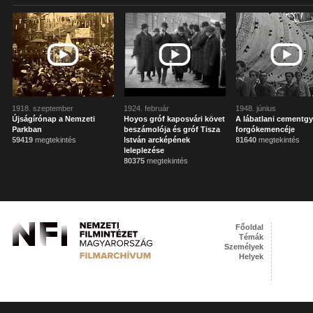
1918. szeptember
1924. február
1948. június
Újságírónap a Nemzeti
Hoyos gróf kaposvári követ
A lábatlani cementgy
Parkban
beszámolója és gróf Tisza
forgókemencéje
59419
megtekintés
István arcképének
81640
megtekintés
leleplezése
80375
megtekintés
Főoldal
Témák
Személyek
Helyek