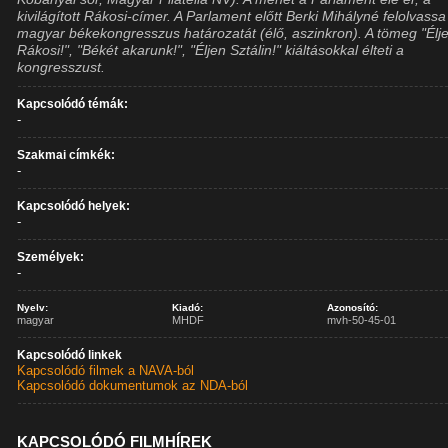
kivilágított Rákosi-címer. A Parlament előtt Berki Mihályné felolvassa
magyar békekongresszus határozatát (élő, aszinkron). A tömeg "Élj
Rákosi!", "Békét akarunk!", "Éljen Sztálin!" kiáltásokkal élteti a
kongresszust.
Kapcsolódó témák:
-
Szakmai címkék:
-
Kapcsolódó helyek:
-
Személyek:
-
Nyelv:
Kiadó:
Azonosító:
magyar
MHDF
mvh-50-45-01
Kapcsolódó linkek
Kapcsolódó filmek a NAVA-ból
Kapcsolódó dokumentumok az NDA-ból
KAPCSOLÓDÓ FILMHÍREK