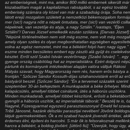
az emberiségnek, mint ma, amikor 800 millió embernek sikerült már
kiszabadítani magát a kapitalizmus rabságából, s az egész további
emberiség számára oly közel van már a szabadság órája. Soha ne
látott erejű mozgalom született a nemzetközi békemozgalom formáj
mer (sic!) nagyra nőtt a népek öntudata, mer (sic!) van vezérlő csill
népeknek, van vezetője és atyja, a nagy Sztálin." /vastaps, "Éljen
Sztálin!"/ Darvas József emelkedik ezután szólásra. [Darvas József]
"Népünk történelmében nem volt még eszme, nem volt még mozga
amely olyan széles és olyan megbonthatatlan egységben egyesített
volna az egész nemzetet, mint ma a békéért folyó harc nagy ügye."
eszme minden becsületes embert egy zászló alá gyűjt és cselekvés
késztet. Erről szól Szabó István vezérőrnagy. [Szabó István]: "...egy
gyenge ország csábítólag hat az imperialistákra. Ezért dolgozó nép
pártunk és kormányunk intézkedései alapján valóra váltjuk Rákosi
Mátyás szavait, hogy Magyarország nem rés, hanem erős bástya a
frontján." Szőczei Sándor Kossuth-díjas sztahanovistánk erről az er
bástyáról beszél. [Szőczei Sándor]: "Én a tervemet százalék szerint
szeptember 30-án befejeztem. A munkapadok a béke őrhelyei. Min
kalapácsütés, amellyel többet csinálunk, ütés a háborús uszítókra.
Minden munkadarab, amellyel többet készítünk, erősíti a béketábort
gyengíti a háborús uszítók, az imperialisták táborát." Beszélj te is, 
Nagyné, Füzesgyarmat egyszerű parasztasszonya! Emeld fel szava
Tribli Jánosné, hazánk délszláv parasztjai nevében! Jövőnk boldogs
látjuk gyermekeinkben. Ők a mi szabad hazánk jövendő értékei, akik
érdemes élni, építeni és harcolni. S már ők is felsorakoznak mellénk
harcra a békéért, a boldog jövőért. [úttörő fiú]: "Üzenjük, hogy úgy,