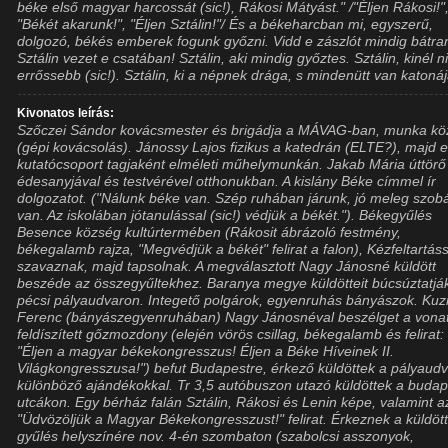
béke első magyar harcossát (sic!), Rákosi Mátyást." /"Éljen Rákosi!"
"Békét akarunk!", "Éljen Sztálin!"/ És a békeharcban mi, egyszerű,
dolgozó, békés emberek fogunk győzni. Vidd e zászlót mindig bátra
Sztálin vezet e csatában! Sztálin, aki mindig győztes. Sztálin, kinél n
errőssebb (sic!). Sztálin, ki a népnek drága, s mindenütt van katonáj
Kivonatos leírás:
Szőczei Sándor kovácsmester és brigádja a MÁVAG-ban, munka k
(gépi kovácsolás). Jánossy Lajos fizikus a katedrán (ELTE?), majd 
kutatócsoport tagjaként elméleti műhelymunkán. Jakab Mária úttörő
édesanyjával és testvérével otthonukban. A kislány Béke címmel ír
dolgozatot. ("Nálunk béke van. Szép ruhában járunk, jó meleg szob
van. Az iskolában jótanulással (sic!) védjük a békét."). Békegyűlés
Besence község kultúrtermében (Rákosit ábrázoló festmény,
békegalamb rajza, "Megvédjük a békét" felirat a falon), Kézfeltartás
szavaznak, majd tapsolnak. A megválasztott Nagy Jánosné küldött
beszéde az összegyűltekhez. Baranya megye küldötteit búcsúztatjá
pécsi pályaudvaron. Integető polgárok, egyenruhás bányászok. Ku
Ferenc (bányászegyenruhában) Nagy Jánosnéval beszélget a vonat
feldíszített gőzmozdony (elején vörös csillag, békegalamb és felirat:
"Éljen a magyar békekongresszus! Éljen a Béke Híveinek II.
Világkongresszusa!") befut Budapestre, érkező küldöttek a pályaud
különböző ajándékokkal. Tr 3,5 autóbuszon utazó küldöttek a budap
utcákon. Egy bérház falán Sztálin, Rákosi és Lenin képe, valamint a
"Üdvözöljük a Magyar Békekongresszust!" felirat. Érkeznek a küldöt
gyűlés helyszínére nov. 4-én szombaton (szabolcsi asszonyok,