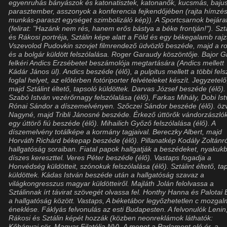
egyenruhás bányászok és katonatisztek, katonanők, kucsmás, baju
parasztember, asszonyok a konferencia fejkendőjében (rajta hímzés
munkás-paraszt egységet szimbolizáló kép)). A Sportcsarnok bejára
(felirat: "Hazánk nem rés, hanem erős bástya a béke frontján!"). Szt
és Rákosi portréja, Sztálin képe alatt a Föld és egy békegalamb rajz
Vszevolod Pudovkin szovjet filmrendező üdvözlő beszéde, majd a 
és a bolgár küldött felszólalása. Roger Garaudy köszöntője. Bajor Gi
felkéri Andics Erzsébetet beszámolója megtartására (Andics mellett
Kádár János ül). Andics beszéde (élő), a pulpitus mellett a többi fels
foglal helyet, az előtérben fotóriporter felvételeket készít. Jegyzetelő
majd Sztálint éltető, tapsoló küldöttek. Darvas József beszéde (élő).
Szabó István vezérőrnagy felszólalása (élő), Farkas Mihály, Dobi Ist
Rónai Sándor a díszemelvényen. Szőczei Sándor beszéde (élő). özv
Nagyné, majd Tribli Jánosné beszéde. Érkező úttörők vándorzászlók
egy úttörő fiú beszéde (élő). Mihailich Győző felszólalása (élő). A
díszemelvény totálképe a kormány tagjaival. Bereczky Albert, majd
Horváth Richárd békepap beszéde (élő). Pillanatkép Kodály Zoltánró
hallgatóság soraiban. Fiatal papok hallgatják a beszédeket, nyakuk
díszes kereszttel. Veres Péter beszéde (élő). Vastaps fogadja a
Honvédség küldötteit, szónokuk felszólalása (élő). Sztálint éltető, ta
küldöttek. Kádas István beszéde után a hallgatóság szavaz a
világkongresszus magyar küldötteiről. Majláth Jolán felolvassa a
Sztálinnak írt távirat szövegét olvassa fel. Honthy Hanna és Palotai 
a hallgatóság között. Vastaps, A béketábor legyőzhetetlen c mozgal
éneklése. Fáklyás felvonulás az esti Budapesten. A felvonulók Lenin
Rákosi és Sztálin képét hozzák (közben neonreklámok láthatók:
Kőbányai sör, Magyar Filatélia NV). A menet a Parlament elé ér, a