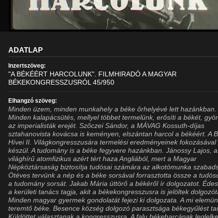
ADATLAP
Inzertszöveg:
"A BÉKÉÉRT HARCOLUNK". FILMHIRADÓ A MAGYAR
BÉKEKONGRESSZUSRÓL 45/950
Elhangzó szöveg:
Minden üzem, minden munkahely a béke őrhelyévé lett hazánkban.
Minden kalapácsütés, mellyel többet termelünk, erősíti a békét, gyön
az imperialisták erejét. Szőczei Sándor, a MÁVAG Kossuth-díjas
sztahanovista kovácsa is keményen, elszántan harcol a békéért. A 
Hívei II. Világkongresszusára termelési eredményeinek fokozásával
készül. A tudomány is a béke fegyvere hazánkban. Jánossy Lajos, a
világhírű atomfizikus azért tért haza Angliából, mert a Magyar
Népköztársaság biztosítja tudósai számára az alkotómunka szabad
Ötéves tervünk a nép és a béke sorsával forrasztotta össze a tudós
a tudomány sorsát. Jakab Mária úttörő a békéről ír dolgozatot. Éde
a kerületi tanács tagja, akit a békekongresszusra is jelöltek dolgozót
Minden magyar gyermek gondolatát fejezi ki dolgozata. A mi elemün
teremtő béke. Besence község dolgozó parasztsága békegyűlést tar
Küldöttet választanak a kongresszusra. A falu békeharcának leglelk