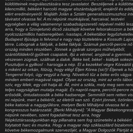
küldötteinek megválasztására tesz javaslatot. Beszéljenek a küldött
kilencmillió, békéért harcoló magyar elszántságáról, erejéről és edd
elért eredményeiről. Majláth Jolán a Sztálin generalisszimuszhoz int
táviratot olvassa fel. A mi népünk munkájával, harcaival, testvéri
egységben a világ valamennyi szabadságszerető népével méltó les
arra, hogy a Szovjetunió dicső zászlaját követve felsorakozzon a bé
nyolcszázmilliós hadseregében. /vastaps, A béketábor legyőzhetetle
Budapest ifjúsága is felvonul e nagy nap tiszteletére a Kossuth Lajo
térre. Lobognak a fáklyák, a béke fáklyái. Számuk percről-percre nő
ország minden részében. Jönnek a gyárak szorgos műhelyéből,
szántóföldekről gyűlnek csapatok, ifjú a vénnel, anyjával a gyermek,
vészesen zúgnak, szállnak a dalok. Béke kell, béke! - kiáltják sokezr
Pusztuljon a gyilkos! - harsogja a nép. El a kezekkel végre Kóreától (
s miként az orkán, fölzúg, hogy elég! Éljen Kórea (sic!)! Éljenek a h
Tengerrel folyó, úgy vegyül a hang. Növekvő tűz a béke erős vágya
minden embert magával ragad. Olyan az ország, mint az erős tábor
szív, egy lélek, egy cél hatja át. Áll, mint a szikla, mely meg sem ren
teljes nagyságban mutatja magát. És napról-napra, percről-percre n
erősödik, öntudatosodik a béke hadserege. Semmitől sem retten vi
mi népünk, mert a békéről, az életről van szó. Ezért jönnek, özönle
béke katonái a nagygyűlésre, melyen Berki Mihályné olvassa fel a
kongresszus határozatát. [Berki Mihályné]: "A Magyar Békekongres
népünk nevében, szent fogadalmat tesz arra, hogy
Népköztársaságunkban egy pillanatra sem fog szünetelni a békéért
folytatott harc és munka. Hogy a magyar nép sziklaszilárd bizalomm
követve békemozgalmunk szervezőjét, a Magyar Dolgozók Pártját é