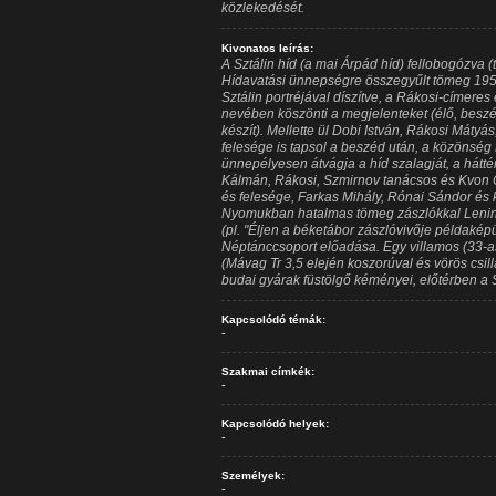
közlekedését.
Kivonatos leírás:
A Sztálin híd (a mai Árpád híd) fellobogózva (
Hídavatási ünnepségre összegyűlt tömeg 1950.
Sztálin portréjával díszítve, a Rákosi-címere
nevében köszönti a megjelenteket (élő, beszéde
készít). Mellette ül Dobi István, Rákosi Mátyás
felesége is tapsol a beszéd után, a közönség Rá
ünnepélyesen átvágja a híd szalagját, a hátté
Kálmán, Rákosi, Szmirnov tanácsos és Kvon O
és felesége, Farkas Mihály, Rónai Sándor és 
Nyomukban hatalmas tömeg zászlókkal Lenin 
(pl. "Éljen a béketábor zászlóvivője példakép
Néptánccsoport előadása. Egy villamos (33-
(Mávag Tr 3,5 elején koszorúval és vörös csill
budai gyárak füstölgő kéményei, előtérben a 
Kapcsolódó témák:
-
Szakmai címkék:
-
Kapcsolódó helyek:
-
Személyek:
-