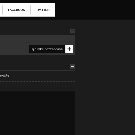
FACEBOOK
TWITTER
szólás.