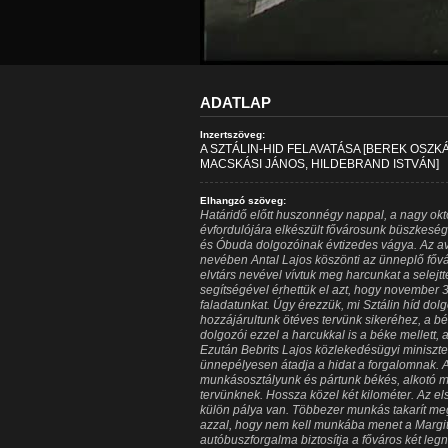
ADATLAP
Inzertszöveg:
A SZTÁLIN-HID FELAVATÁSA [BEREK OSZK
MACSKÁSI JÁNOS, HILDEBRAND ISTVÁN]
Elhangzó szöveg:
Határidő előtt huszonnégy nappal, a nagy októ
évfordulójára elkészült fővárosunk büszkesége,
és Óbuda dolgozóinak évtizedes vágya. Az a
nevében Antal Lajos köszönti az ünneplő főváro
elvtárs nevével vívtuk meg harcunkat a selejt
segítségével érhettük el azt, hogy november 30
faladatunkat. Úgy érezzük, mi Sztálin híd dolgo
hozzájárultunk ötéves tervünk sikeréhez, a b
dolgozói ezzel a harcukkal is a béke mellett, 
Ezután Bebrits Lajos közlekedésügyi miniszt
ünnepélyesen átadja a hidat a forgalomnak. 
munkásosztályunk és pártunk békés, alkotó 
tervünknek. Hossza közel két kilométer. Az e
külön pálya van. Többezer munkás takarít me
azzal, hogy nem kell munkába menet a Margit h
autóbuszforgalma biztosítja a főváros két l