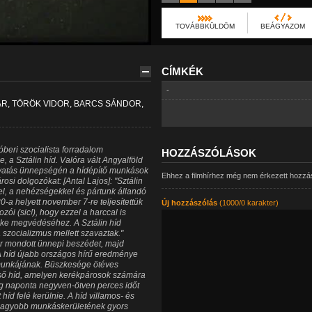
TOVÁBBKÜLDÖM
BEÁGYAZOM
CÍMKÉK
-
ÁR, TÖRÖK VIDOR, BARCS SÁNDOR,
beri szocialista forradalom
HOZZÁSZÓLÁSOK
 a Sztálin híd. Valóra vált Angyalföld
vatás ünnepségén a hídépítő munkások
Ehhez a filmhírhez még nem érkezett hozzá
si dolgozókat: [Antal Lajos]: "Sztálin
tel, a nehézségekkel és pártunk állandó
-a helyett november 7-re teljesítettük
Új hozzászólás
(1000/0 karakter)
zói (sic!), hogy ezzel a harccal is
éke megvédéséhez. A Sztálin híd
a szocializmus mellett szavaztak."
er mondott ünnepi beszédet, majd
A híd újabb országos hírű eredménye
munkájának. Büszkesége ötéves
lső híd, amelyen kerékpárosok számára
g naponta negyven-ötven perces időt
íd felé kerülnie. A híd villamos- és
egnagyobb munkáskerületének gyors