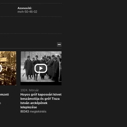
Azonosító:
mvh-50-46-02
1924. február
emzeti
Hoyos gróf kaposvári követ
beszámolója és gróf Tisza
s
István arcképének
leleplezése
80343
megtekintés