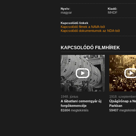
Nyelv:
Kiadó:
magyar
MHDF
Kapcsolódó linkek
Kapcsolódó filmek a NAVA-ból
Kapcsolódó dokumentumok az NDA-ból
KAPCSOLÓDÓ FILMHÍREK
1948. június
1918. szeptember
A lábatlani cementgyár új
Újságírónap a N
forgókemencéje
Parkban
81604
megtekintés
59407
megtekinté