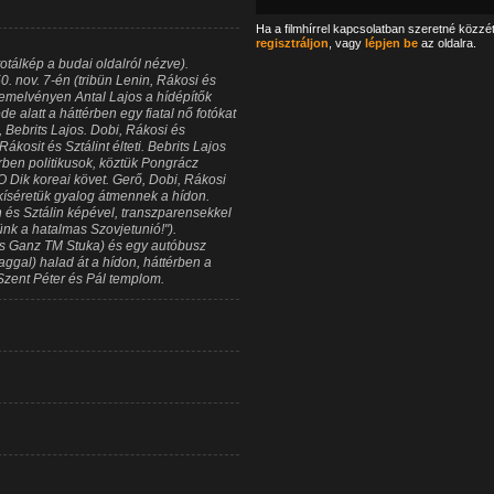
Ha a filmhírrel kapcsolatban szeretné közzé
regisztráljon
, vagy
lépjen be
az oldalra.
totálkép a budai oldalról nézve).
 nov. 7-én (tribün Lenin, Rákosi és
s emelvényen Antal Lajos a hídépítők
 alatt a háttérben egy fiatal nő fotókat
, Bebrits Lajos. Dobi, Rákosi és
kosit és Sztálint élteti. Bebrits Lajos
rben politikusok, köztük Pongrácz
 Dik koreai követ. Gerő, Dobi, Rákosi
kíséretük gyalog átmennek a hídon.
és Sztálin képével, transzparensekkel
ünk a hatalmas Szovjetunió!").
as Ganz TM Stuka) és egy autóbusz
aggal) halad át a hídon, háttérben a
Szent Péter és Pál templom.