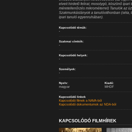
elveit hirdető felirat; mosolygó, köszönő ipari
méretellenőrzés mikrométerrel) Tanulók az üz
Szakmunkáslányok a tanulóotthonban (séta, tá
ipari tanuló egyenruhában).
Kapcsolódó témák:
-
Szakmai címkék:
-
Kapcsolódó helyek:
-
Személyek:
-
Nyelv:
Kiadó:
magyar
MHDF
Kapcsolódó linkek
Kapcsolódó filmek a NAVA-ból
Kapcsolódó dokumentumok az NDA-ból
KAPCSOLÓDÓ FILMHÍREK