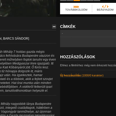
TOVÁBBKÜLDÖM
BEÁGYAZOM
CÍMKÉK
-
N, BARCS SÁNDOR]
láh Mihály 7 holdas gazda mégis
anács felhívására Budapestre utazzon és
HOZZÁSZÓLÁSOK
zerelt műhelyben fogtok tanulni egy éven
lyében Medgyaszai Imre igazgató. Itt
Ehhez a filmhírhez még nem érkezett hozzá
Kati Kőbányáról jött. Ő fúrós lesz.
tíz hónapja dolgozik itt, máris
ajz után. Ha igyekeztek, hamar
Új hozzászólás
(1000/0 karakter)
ató és a többiek, akik a fejlett szovjet
neteket. Hat órai munka után minden
bédlőjében. A vidékről felkerült ipari
dern, tanulóotthonokban helyezik el.
 Mihály nagyobbik lánya Budapestre
ó, integető családtagok, háttérben a
nz Vagongyár tanműhelye, az újonnan
 ajtón a Gazda mozgalom takarékossági