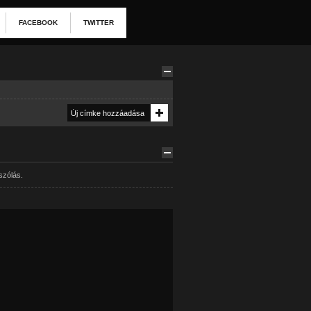
FACEBOOK
TWITTER
szólás.