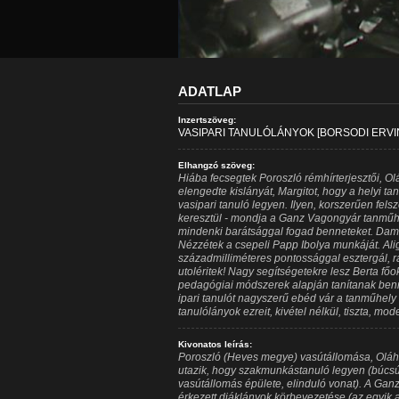
ADATLAP
Inzertszöveg:
VASIPARI TANULÓLÁNYOK [BORSODI ERVI
Elhangzó szöveg:
Hiába fecsegtek Poroszló rémhírterjesztői, O
elengedte kislányát, Margitot, hogy a helyi t
vasipari tanuló legyen. Ilyen, korszerűen fels
keresztül - mondja a Ganz Vagongyár tanműhe
mindenki barátsággal fogad benneteket. Damu 
Nézzétek a csepeli Papp Ibolya munkáját. Alig 
századmilliméteres pontossággal esztergál, r
utoléritek! Nagy segítségetekre lesz Berta főokt
pedagógiai módszerek alapján tanítanak ben
ipari tanulót nagyszerű ebéd vár a tanműhely e
tanulólányok ezreit, kivétel nélkül, tiszta, mo
Kivonatos leírás:
Poroszló (Heves megye) vasútállomása, Oláh
utazik, hogy szakmunkástanuló legyen (búcsúz
vasútállomás épülete, elinduló vonat). A Ga
érkezett diáklányok körbevezetése (az egyik