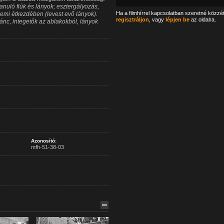
 tanuló fiúk és lányok; esztergályozás,
Ha a filmhírrel kapcsolatban szeretné közzé
emi étkezdében (levest evő lányok).
regisztráljon
, vagy
lépjen be
az oldalra.
nc, integetők az ablakokból, lányok
Azonosító:
mfh-51-38-03