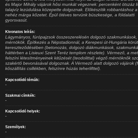
és Major Mihály vájárok hősi munkát végeznek: percenként ötszáz li
talajvíz lezúdulása közepette dolgoznak. Előkészítik robbantáshoz a
nehéz márga kőzetet. Épül ötéves tervünk büszkesége, a földalatti
gyorsvasút.
Kivonatos leírás:
Lágymányos, fúrópajzsok összeszerelésén dolgozó szakmunkások,
mérnökök. Építkezés a Népstadionnál, a Kerepesi út-Hungária körú
kereszteződésében (betonozás, dolgozó diákmunkások, szakmunká
háttérben a Lisieuxi Szent Teréz templom részlete). Vérmező, a me
felszíni létesítményeinek kitűzését (teodolittal) végző mérnöknők szo
szakértő bevonásával dolgoznak. A Vérmező alatt dolgozó vájárok (f
kőszállítás csillékben, felszínre húzás teherlifttel).
Kapcsolódó témák:
-
Szakmai címkék:
-
Kapcsolódó helyek:
-
Személyek:
-