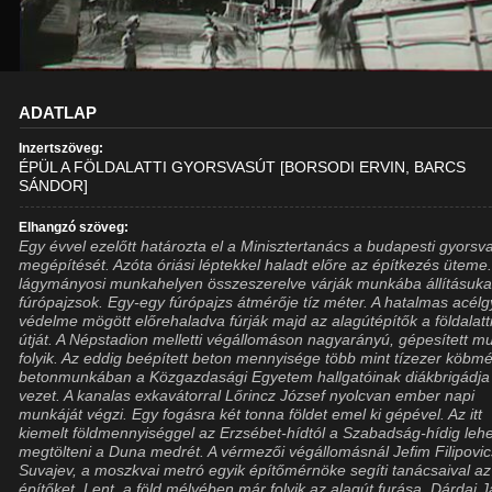
ADATLAP
Inzertszöveg:
ÉPÜL A FÖLDALATTI GYORSVASÚT [BORSODI ERVIN, BARCS
SÁNDOR]
Elhangzó szöveg:
Egy évvel ezelőtt határozta el a Minisztertanács a budapesti gyorsv
megépítését. Azóta óriási léptekkel haladt előre az építkezés üteme.
lágymányosi munkahelyen összeszerelve várják munkába állításuka
fúrópajzsok. Egy-egy fúrópajzs átmérője tíz méter. A hatalmas acél
védelme mögött előrehaladva fúrják majd az alagútépítők a földalatt
útját. A Népstadion melletti végállomáson nagyarányú, gépesített m
folyik. Az eddig beépített beton mennyisége több mint tízezer köbmé
betonmunkában a Közgazdasági Egyetem hallgatóinak diákbrigádja
vezet. A kanalas exkavátorral Lőrincz József nyolcvan ember napi
munkáját végzi. Egy fogásra két tonna földet emel ki gépével. Az itt
kiemelt földmennyiséggel az Erzsébet-hídtól a Szabadság-hídig leh
megtölteni a Duna medrét. A vérmezői végállomásnál Jefim Filipovic
Suvajev, a moszkvai metró egyik építőmérnöke segíti tanácsaival az
építőket. Lent, a föld mélyében már folyik az alagút furása. Dárdai 