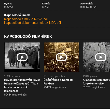
Nyelv:
Kiadó:
Azonosító:
magyar
MHDF
mfh-51-38-04
Kapcsolódó linkek
Kapcsolódó filmek a NAVA-ból
Kapcsolódó dokumentumok az NDA-ból
KAPCSOLÓDÓ FILMHÍREK
1924. február
1918. szeptember
1948. június
Hoyos gróf kaposvári követ
Újságírónap a Nemzeti
A lábatlani cementgy
beszámolója és gróf Tisza
Parkban
forgókemencéje
István arcképének
59453
megtekintés
81676
megtekintés
leleplezése
80414
megtekintés