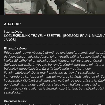
ADATLAP
Inzertszöveg:
KÖZLEKEDJÜNK FEGYELMEZETTEN! [BORSODI ERVIN, MACSKÁ
JÁNOS]
Elhangzó szöveg:
Fővárosunk egyre növekvő jármű- és gyalogosforgalmát csak szabá
és fegyelmezett közlekedéssel lehet veszély nélkül lebonyolítani. A
kijelölt átkelőhelyeken közlekedőket könnyen súlyos baleset érheti.
Sípjelzés használatát vezette be rendőrségünk moszkvai mintára, a
balesetek megelőzésére. Ez a járókelő még megúszta egy
figyelmeztetéssel. De itt már komolyabb az ügy. A szabálytalanul
kanyarodó és karjelzést elmulasztó motoros kihágást követett el. S
kockáztatják életüket a villamosokra való fel- és leugrálással is. Ez
gondolnak arra, hogy esetleges súlyos vagy halálos balesetükkel
önmaguknak és a köznek is ártanak, ezért tartsuk be a közlekedési
szabályokat!
Kivonatos leírás: