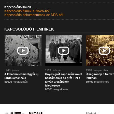
Kapcsolódó linkek
Kapcsolódó filmek a NAVA-ból
Kapcsolódó dokumentumok az NDA-ból
KAPCSOLÓDÓ FILMHÍREK
1948. június
1924. február
1918. szeptember
A lábatlani cementgyár új
Hoyos gróf kaposvári követ
Újságírónap a Nemze
forgókemencéje
beszámolója és gróf Tisza
Parkban
81620
megtekintés
István arcképének
59409
megtekintés
leleplezése
80351
megtekintés
Főoldal