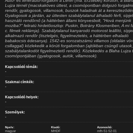
Autó- és teherautó-forgalom a Lenin (ma: Erzsébet) körúton, a Blah
Lujza térnél (macskaköves úttest, a csomópontban dolgozó forgalmi
rendőr, gyalogosok, villamosok, buszok haladnak át a kereszteződé
Gyalogosok a járdán, az úttesten szabálytalanul áthaladó férfi, sípje
használó rendőrnő (a háttérben állami könyvesbolt, "Hová menjünk
moziba?" feliratú hirdetőoszlop: Puskin, Botrány Klosmeriben, A mi f
c. filmek reklámja). Szabálytalanul kanyarodó motorost leállító, sípje
alkalmazó rendőr (tisztelgés, figyelmeztetés, a háttérben elhaladó
babakocsis édesanya). 1542-es sorozatszámú villamos (oldalán vö
csillaggal) közlekedik a körúti forgalomban (ajtókban csüngő utasok
szabálytalankodót figyelmeztető rendőr). Közlekedés a Blaha Lujza 
csomópontjában (gyalogosok, autók, villamosok).
Kapcsolódó témák:
-
Szakmai címkék:
-
Kapcsolódó helyek:
-
Személyek:
-
Nyelv:
Kiadó:
Azonosító:
magyar
MHDF
mfh-51-52-01