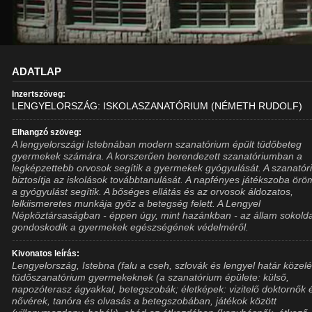
ADATLAP
Inzertszöveg:
LENGYELORSZÁG: ISKOLASZANATÓRIUM (NÉMETH RUDOLF)
Elhangzó szöveg:
A lengyelországi Istebnában modern szanatórium épült tüdőbeteg
gyermekek számára. A korszerűen berendezett szanatóriumban a
legképzettebb orvosok segítik a gyermekek gyógyulását. A szanató
biztosítja az iskolások továbbtanulását. A napfényes játékszoba öröm
a gyógyulást segítik. A bőséges ellátás és az orvosok áldozatos,
lelkiismeretes munkája győz a betegség felett. A Lengyel
Népköztársaságban - éppen úgy, mint hazánkban - az állam sokold
gondoskodik a gyermekek egészségének védelméről.
Kivonatos leírás:
Lengyelország, Istebna (falu a cseh, szlovák és lengyel határ közel
tüdőszanatórium gyermekeknek (a szanatórium épülete: külső,
napozóterasz ágyakkal, betegszobák; életképek: vizitelő doktornők 
nővérek, tanóra és olvasás a betegszobában, játékok között