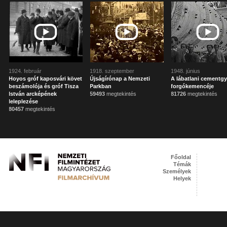
1924. február
1918. szeptember
1948. június
Hoyos gróf kaposvári követ
Újságírónap a Nemzeti
A lábatlani cementgy
beszámolója és gróf Tisza
Parkban
forgókemencéje
István arcképének
59493
megtekintés
81726
megtekintés
leleplezése
80457
megtekintés
Főoldal
Témák
Személyek
Helyek