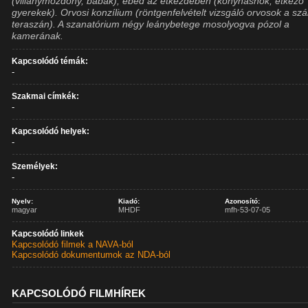
(villanymozdony, babák), ebéd az étkezdében (konyhásnők, étkező
gyerekek). Orvosi konzílium (röntgenfelvételt vizsgáló orvosok a szá
teraszán). A szanatórium négy leánybetege mosolyogva pózol a
kamerának.
Kapcsolódó témák:
-
Szakmai címkék:
-
Kapcsolódó helyek:
-
Személyek:
-
Nyelv:
Kiadó:
Azonosító:
magyar
MHDF
mfh-53-07-05
Kapcsolódó linkek
Kapcsolódó filmek a NAVA-ból
Kapcsolódó dokumentumok az NDA-ból
KAPCSOLÓDÓ FILMHÍREK