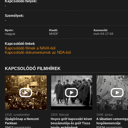
Kapcsolódó helyek:
-
Személyek:
-
Nyelv:
Kiadó:
Azonosító:
magyar
MHDF
mvh-54-17-04
Kapcsolódó linkek
Kapcsolódó filmek a NAVA-ból
Kapcsolódó dokumentumok az NDA-ból
KAPCSOLÓDÓ FILMHÍREK
1918. szeptember
1924. február
1948. június
Újságírónap a Nemzeti
Hoyos gróf kaposvári követ
A lábatlani cementgy
Parkban
beszámolója és gróf Tisza
forgókemencéje
59412
megtekintés
István arcképének
81634
megtekintés