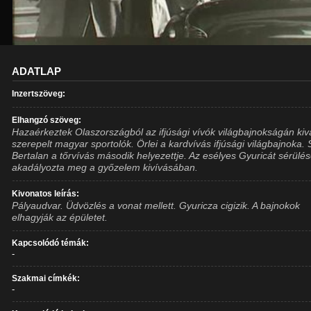
ADATLAP
Inzertszöveg:
Elhangzó szöveg:
Hazaérkeztek Olaszországból az ifjúsági vívók világbajnokságán kiv
szerepelt magyar sportolók. Örlei a kardvívás ifjúsági világbajnoka.
Bertalan a tőrvívás második helyezettje. Az esélyes Gyuricát sérülé
akadályozta meg a győzelem kivívásában.
Kivonatos leírás:
Pályaudvar. Üdvözlés a vonat mellett. Gyuricza cigizik. A bajnokok
elhagyják az épületet.
Kapcsolódó témák:
-
Szakmai címkék:
-