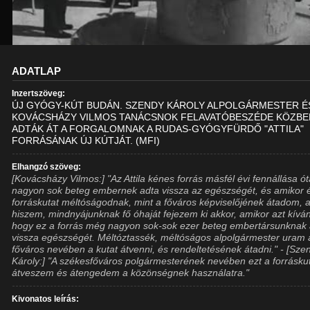
ADATLAP
Inzertszöveg:
ÚJ GYÓGY-KÚT BUDÁN. SZENDY KÁROLY ALPOLGÁRMESTER É
KOVÁCSHÁZY VILMOS TANÁCSNOK FELAVATÓBESZÉDE KÖZBE
ADTÁK ÁT A FORGALOMNAK A RUDAS-GYÓGYFÜRDŐ "ATTILA"
FORRÁSÁNAK ÚJ KÚTJÁT. (MFI)
Elhangzó szöveg:
[Kovácsházy Vilmos:] "Az Attila kénes forrás másfél évi fennállása ó
nagyon sok beteg embernek adta vissza az egészségét, és amikor 
forráskutat méltóságodnak, mint a főváros képviselőjének átadom, a
hiszem, mindnyájunknak fő óhaját fejezem ki akkor, amikor azt kív
hogy ez a forrás még nagyon sok-sok ezer beteg embertársunknak 
vissza egészségét. Méltóztassék, méltóságos alpolgármester uram 
főváros nevében a kutat átvenni, és rendeltetésének átadni." - [Sze
Károly:] "A székesfőváros polgármesterének nevében ezt a forrásku
átveszem és átengedem a közönségnek használatra."
Kivonatos leírás: