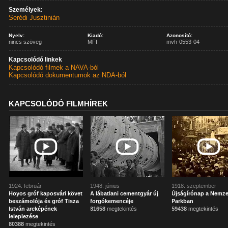
Személyek:
Serédi Jusztinián
Nyelv:
Kiadó:
Azonosító:
nincs szöveg
MFI
mvh-0553-04
Kapcsolódó linkek
Kapcsolódó filmek a NAVA-ból
Kapcsolódó dokumentumok az NDA-ból
KAPCSOLÓDÓ FILMHÍREK
1924. február
1948. június
1918. szeptember
Hoyos gróf kaposvári követ
A lábatlani cementgyár új
Újságírónap a Nemze
beszámolója és gróf Tisza
forgókemencéje
Parkban
István arcképének
81658
megtekintés
59438
megtekintés
leleplezése
80388
megtekintés