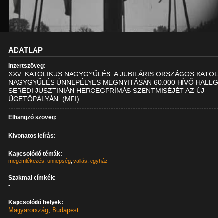
ADATLAP
Inzertszöveg:
XXV. KATOLIKUS NAGYGYŰLÉS. A JUBILÁRIS ORSZÁGOS KATO
NAGYGYŰLÉS ÜNNEPÉLYES MEGNYITÁSÁN 60.000 HÍVŐ HALL
SERÉDI JUSZTINIÁN HERCEGPRÍMÁS SZENTMISÉJÉT AZ ÚJ
ÜGETŐPÁLYÁN. (MFI)
Elhangzó szöveg:
Kivonatos leírás:
Kapcsolódó témák:
megemlékezés
,
ünnepség
,
vallás
,
egyház
Szakmai címkék:
-
Kapcsolódó helyek:
Magyarország
,
Budapest