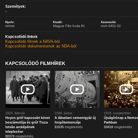
Személyek:
-
Nyelv:
Kiadó:
Azonosító:
német
Magyar Film Iroda Rt.
mvh-0401-02
Kapcsolódó linkek
Kapcsolódó filmek a NAVA-ból
Kapcsolódó dokumentumok az NDA-ból
KAPCSOLÓDÓ FILMHÍREK
1924. február
1948. június
1918. szeptember
Hoyos gróf kaposvári követ
A lábatlani cementgyár új
Újságírónap a Nemze
beszámolója és gróf Tisza
forgókemencéje
Parkban
István arcképének
81635
megtekintés
59418
megtekintés
leleplezése
80370
megtekintés