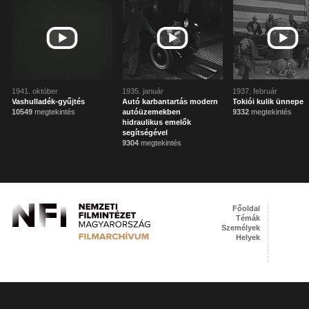
1941. október
1935. január
1937. február
Vashulladék-gyűjtés
Autó karbantartás modern
Tokiói kulik ünnepe
10549
megtekintés
autóüzemekben
9332
megtekintés
hidraulikus emelők
segítségével
9304
megtekintés
Főoldal
Témák
Személyek
Helyek