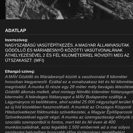
ADATLAP
Inzertszöveg:
NAGYSZABÁSÚ VASÚTÉPÍTKEZÉS. A MAGYAR ÁLLAMVASUTAK
GÖDÖLLŐ ÉS MÁRIABESNYŐ KÖZÖTTI VASÚTVONALÁNAK
ÁTHELYEZÉSÉVEL 2 ÉS FÉL KILOMÉTERREL RÖVIDÍTI MEG AZ
ÚTSZAKASZT. (MFI)
Elhangzó szöveg:
A MÁV Gödöllő és Máriabesnyő között a vasútvonalat 8 kilométer
hosszban kiegyenesíti. Ezáltal ez a vonalszakasz két és fél kilométer
megrövidül. A munka fő része egy 28 méter mély bevágás létesítés
Gödöllő állomás mellett, ahol mintegy félmillió köbméter földanyagot 
kitermelni. A felesleges földanyagot a MÁV Budapestre szállítja a
Lágymányosi tó betöltésére, ahol ezáltal 25.000 négyszögöl terület 
az új híd közelében hasznosítható. A munkát az Országos Központi
Hitelszövetkezet földmunkás szövetkezetei, a Magyar Építőiparosok
Szövetkezetével együtt végzi. A munka az üzemgazdasági előnyök m
szociális szempontból is fontos, mert két és fél éven át 400
munkáscsaládnak, azaz legalább 1.500 embernek ad a mai súlyos
gazdasági helyzetben hosszabb időre tisztességes megélhetést.