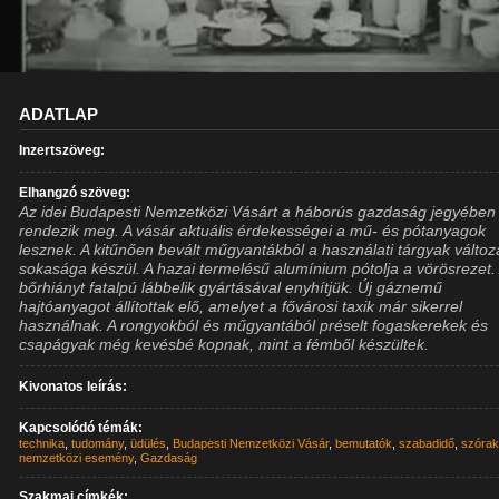
ADATLAP
Inzertszöveg:
Elhangzó szöveg:
Az idei Budapesti Nemzetközi Vásárt a háborús gazdaság jegyében
rendezik meg. A vásár aktuális érdekességei a mű- és pótanyagok
lesznek. A kitűnően bevált műgyantákból a használati tárgyak változ
sokasága készül. A hazai termelésű alumínium pótolja a vörösrezet.
bőrhiányt fatalpú lábbelik gyártásával enyhítjük. Új gáznemű
hajtóanyagot állítottak elő, amelyet a fővárosi taxik már sikerrel
használnak. A rongyokból és műgyantából préselt fogaskerekek és
csapágyak még kevésbé kopnak, mint a fémből készültek.
Kivonatos leírás:
Kapcsolódó témák:
technika
,
tudomány
,
üdülés
,
Budapesti Nemzetközi Vásár
,
bemutatók
,
szabadidő
,
szóra
nemzetközi esemény
,
Gazdaság
Szakmai címkék: