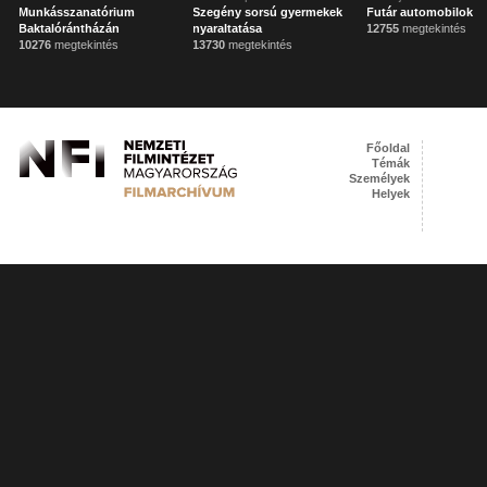
Munkásszanatórium
Szegény sorsú gyermekek
Futár automobilok
Baktalórántházán
nyaraltatása
12755
megtekintés
10276
megtekintés
13730
megtekintés
Főoldal
Témák
Személyek
Helyek