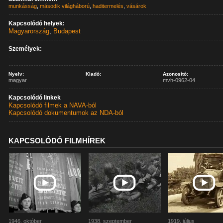
munkásság
,
második világháború
,
haditermelés
,
vásárok
Kapcsolódó helyek:
Magyarország
,
Budapest
Személyek:
-
Nyelv:
Kiadó:
Azonosító:
magyar
mvh-0962-04
Kapcsolódó linkek
Kapcsolódó filmek a NAVA-ból
Kapcsolódó dokumentumok az NDA-ból
KAPCSOLÓDÓ FILMHÍREK
1946. október
1938. szeptember
1919. július