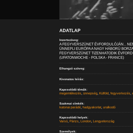
ADATLAP
Inzertszöveg:
A FEGYVERSZÜNET ÉVFORDULÓJÁN... NE
ÜNNEPLI EURÓPA A NAGY HÁBORÚ BORZ
FEGYVERSZÜNET TIZENHATODIK ÉVFORDU
(UFATONWOCHE - POLSKA - FRANCE)
Elhangzó szöveg:
Kivonatos leírás:
Kapcsolódó témák:
megemlékezés
,
ünnepség
,
Külföld
,
fegyverkezés
,
Szakmai címkék:
katonai parádé
,
hadgyakorlat
,
uralkodó
Kapcsolódó helyek:
Varsó
,
Párizs
,
London
,
Lengyelország
Személyek: