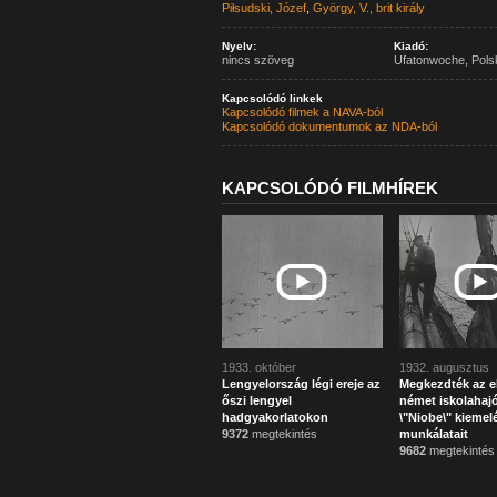
Piłsudski, Józef
,
György, V., brit király
Nyelv:
Kiadó:
nincs szöveg
Ufatonwoche, Pols
Kapcsolódó linkek
Kapcsolódó filmek a NAVA-ból
Kapcsolódó dokumentumok az NDA-ból
KAPCSOLÓDÓ FILMHÍREK
1933. október
1932. augusztus
Lengyelország légi ereje az
Megkezdték az el
őszi lengyel
német iskolahajó
hadgyakorlatokon
\"Niobe\" kiemel
9372
megtekintés
munkálatait
9682
megtekintés