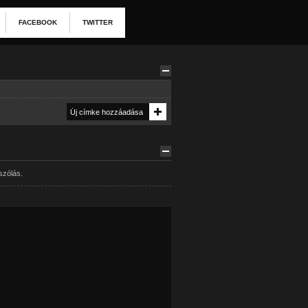
FACEBOOK
TWITTER
szólás.