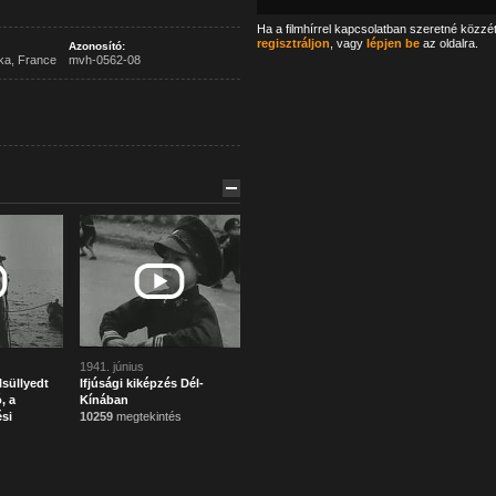
Ha a filmhírrel kapcsolatban szeretné közzé
regisztráljon
, vagy
lépjen be
az oldalra.
Azonosító:
ka, France
mvh-0562-08
1941. június
süllyedt
Ifjúsági kiképzés Dél-
, a
Kínában
ési
10259
megtekintés