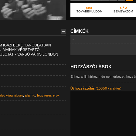
TOVÁBBKÜLDÖM
BEÁGYAZOM
CÍMKÉK
-
M IGAZI BÉKE HANGULATBAN
ALMAINAK VÉGETVETŐ
LÓJÁT. - VARSÓ PÁRIS LONDON
HOZZÁSZÓLÁSOK
Ehhez a filmhírhez még nem érkezett hozzá
Új hozzászólás
(1000/0 karakter)
első világháború
,
államfő
,
fegyveres erők