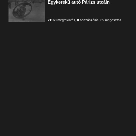
Egykerekű autó Párizs utcáin
21169
megtekintés
,
0
hozzászólás
,
65
megosztás