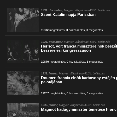
1931. december
, Magyar Világhíradó 407/6. bejátszás
Szent Katalin napja Párizsban
11302
megtekintés
,
0
hozzászólás
,
0
megosztás
1931. december
, Magyar Világhíradó 408/7. bejátszás
Herriot, volt francia miniszterelnök beszé
Leszerelési kongresszuson
10870
megtekintés
,
0
hozzászólás
,
1
megosztás
1932. január
, Magyar Világhíradó 411/4. bejátszás
Doumer, francia elnök karácsony estéjén 
palotájában
12207
megtekintés
,
0
hozzászólás
,
0
megosztás
1932. január
, Magyar Világhíradó 413/6. bejátszás
Maginot hadügyminiszter temetése Fran