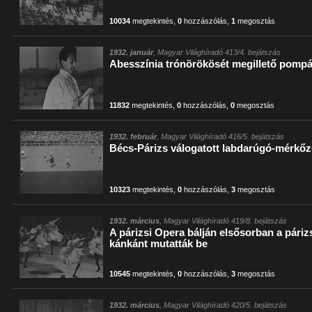
10034
megtekintés
,
0
hozzászólás
,
1
megosztás
1932. január
, Magyar Világhíradó 413/4. bejátszás
Abesszínia trónörökösét megillető pompáv
11832
megtekintés
,
0
hozzászólás
,
0
megosztás
1932. február
, Magyar Világhíradó 416/5. bejátszás
Bécs-Párizs válogatott labdarúgó-mérkő
10323
megtekintés
,
0
hozzászólás
,
3
megosztás
1932. március
, Magyar Világhíradó 419/8. bejátszás
A párizsi Opera bálján elsősorban a páriz
kánkánt mutatták be
10545
megtekintés
,
0
hozzászólás
,
3
megosztás
1932. március
, Magyar Világhíradó 420/5. bejátszás