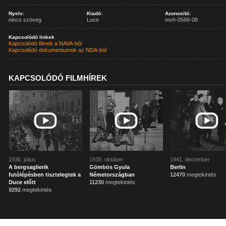
Nyelv:
Kiadó:
Azonosító:
nincs szöveg
Luce
mvh-0568-08
Kapcsolódó linkek
Kapcsolódó filmek a NAVA-ból
Kapcsolódó dokumentumok az NDA-ból
KAPCSOLÓDÓ FILMHÍREK
1936. július
1935. október
1941. december
A bergsaglierik
Gömbös Gyula
Berlin
futólépésben tisztelegtek a
Németországban
12470
megtekintés
Duce előtt
11230
megtekintés
9292
megtekintés