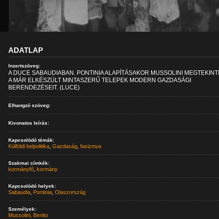
ADATLAP
Inzertszöveg:
A DUCE SABAUDIABAN. PONTINIA ALAPÍTÁSAKOR MUSSOLINI MEGTEKIN
A MÁR ELKÉSZÜLT MINTASZERŰ TELEPEK MODERN GAZDASÁGI
BERENDEZÉSEIT. (LUCE)
Elhangzó szöveg:
Kivonatos leírás:
Kapcsolódó témák:
Külföldi belpolitika
,
Gazdaság
,
fasizmus
Szakmai címkék:
kormányfő
,
kormány
Kapcsolódó helyek:
Sabaudia
,
Pontinia
,
Olaszország
Személyek:
Mussolini, Benito