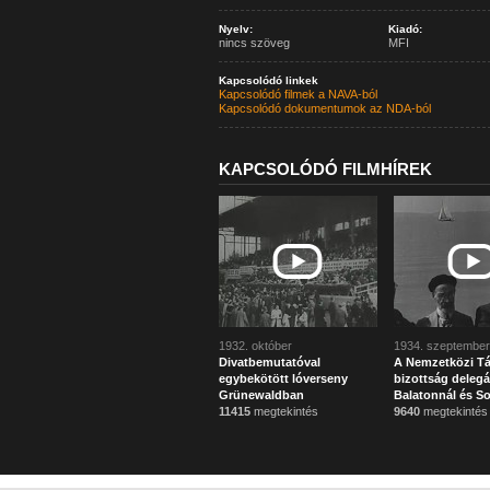
Nyelv:
Kiadó:
nincs szöveg
MFI
Kapcsolódó linkek
Kapcsolódó filmek a NAVA-ból
Kapcsolódó dokumentumok az NDA-ból
KAPCSOLÓDÓ FILMHÍREK
1932. október
1934. szeptember
Divatbemutatóval
A Nemzetközi T
egybekötött lóverseny
bizottság delegá
Grünewaldban
Balatonnál és S
11415
megtekintés
9640
megtekintés