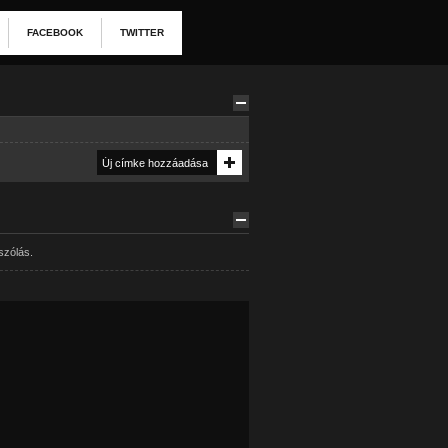
FACEBOOK
TWITTER
szólás.