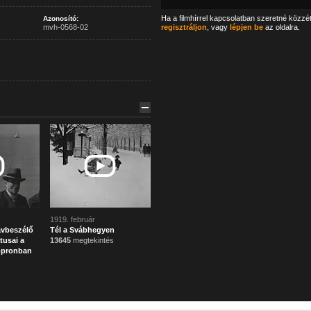
Ha a filmhírrel kapcsolatban szeretné közzé
Azonosító:
mvh-0568-02
regisztráljon
, vagy
lépjen be
az oldalra.
1919. február
ávbeszélő
Tél a Svábhegyen
tusai a
13645
megtekintés
opronban