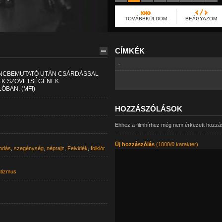
TOVÁBBKÜLDÖM
BEÁGYAZOM
CÍMKÉK
-
TÁNCBEMUTATÓ UTÁN CSÁRDÁSSAL
TEK SZÖVETSÉGÉNEK
ÓBAN. (MFI)
HOZZÁSZÓLÁSOK
Ehhez a filmhírhez még nem érkezett hozzá
Új hozzászólás
(1000/0 karakter)
odás
,
szegénység
,
néprajz
,
Felvidék
,
folklór
ntizmus