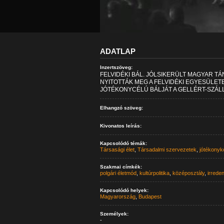
ADATLAP
Inzertszöveg:
FELVIDÉKI BÁL. JÓLSIKERÜLT MAGYAR 
NYITOTTÁK MEG A FELVIDÉKI EGYESÜLE
JÓTÉKONYCÉLÚ BÁLJÁT A GELLÉRT-SZÁLL
Elhangzó szöveg:
Kivonatos leírás:
Kapcsolódó témák:
Társasági élet
,
Társadalmi szervezetek
,
jótékonyk
Szakmai címkék:
polgári életmód
,
kultúrpolitika
,
középosztály
,
irrede
Kapcsolódó helyek:
Magyarország
,
Budapest
Személyek:
-