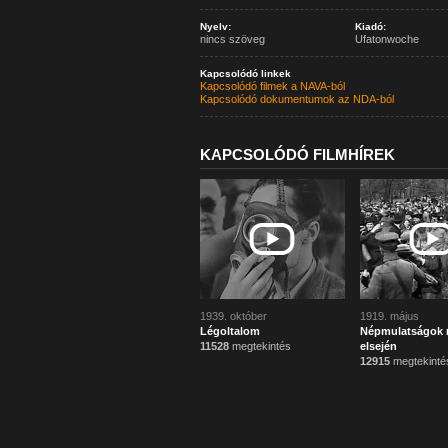
Nyelv:
Kiadó:
nincs szöveg
Ufatonwoche
Kapcsolódó linkek
Kapcsolódó filmek a NAVA-ból
Kapcsolódó dokumentumok az NDA-ból
KAPCSOLÓDÓ FILMHÍREK
1939. október
1919. május
Légoltalom
Népmulatságok 
11528
megtekintés
elsején
12915
megtekinté