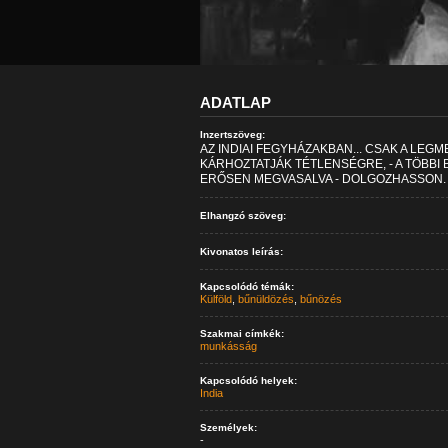
ADATLAP
Inzertszöveg:
AZ INDIAI FEGYHÁZAKBAN... CSAK A L
KÁRHOZTATJÁK TÉTLENSÉGRE, - A TÖBBI
ERŐSEN MEGVASALVA - DOLGOZHASSON.
Elhangzó szöveg:
Kivonatos leírás:
Kapcsolódó témák:
Külföld
,
bűnüldözés
,
bűnözés
Szakmai címkék:
munkásság
Kapcsolódó helyek:
India
Személyek:
-