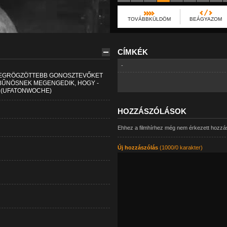
TOVÁBBKÜLDÖM
BEÁGYAZOM
CÍMKÉK
-
EGMEGRÖGZÖTTEBB GONOSZTEVŐKET
 BŰNÖSNEK MEGENGEDIK, HOGY -
 (UFATONWOCHE)
HOZZÁSZÓLÁSOK
Ehhez a filmhírhez még nem érkezett hozzá
Új hozzászólás
(1000/0 karakter)