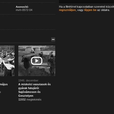
Ha a filmhírrel kapcsolatban szeretné közzé
Azonosító:
mvh-0572-04
regisztráljon
, vagy
lépjen be
az oldalra.
1946. december
május
A miskolci vasutasok és
gyárak falujárói
s
Sajóvámoson és
Gesztelyen
11932
megtekintés