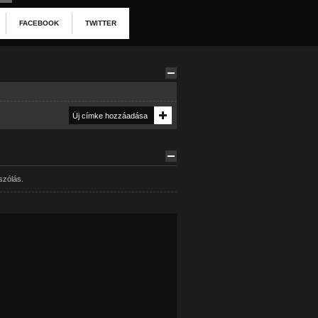
FACEBOOK
TWITTER
szólás.