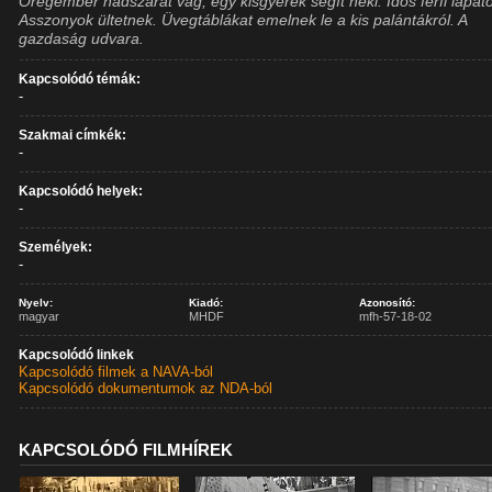
Öregember nádszárat vág, egy kisgyerek segít neki. Idős férfi lapáto
Asszonyok ültetnek. Üvegtáblákat emelnek le a kis palántákról. A
gazdaság udvara.
Kapcsolódó témák:
-
Szakmai címkék:
-
Kapcsolódó helyek:
-
Személyek:
-
Nyelv:
Kiadó:
Azonosító:
magyar
MHDF
mfh-57-18-02
Kapcsolódó linkek
Kapcsolódó filmek a NAVA-ból
Kapcsolódó dokumentumok az NDA-ból
KAPCSOLÓDÓ FILMHÍREK