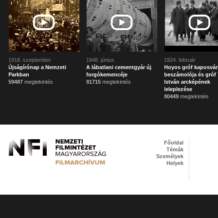
1918. szeptember
1948. június
1924. február
Újságírónap a Nemzeti
A lábatlani cementgyár új
Hoyos gróf kaposvár
Parkban
forgókemencéje
beszámolója és gróf 
59487
megtekintés
81715
megtekintés
István arcképének
leleplezése
80449
megtekintés
Főoldal
Témák
Személyek
Helyek