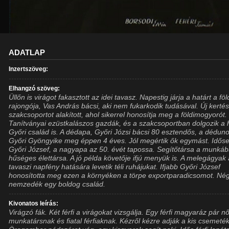
ADATLAP
Inzertszöveg:
Elhangzó szöveg:
Üllőn is virágot fakasztott az idei tavasz. Napestig járja a határt a föl
rajongója, Vas András bácsi, aki nem fukarkodik tudásával. Új kertés
szakcsoportot alakított, ahol sikerrel honosítja meg a földimogyorót.
Tanítványai ezüstkalászos gazdák, és a szakcsoportban dolgozik a 
Győri család is. A dédapa, Győri Józsi bácsi 80 esztendős, a dédun
Győri Gyöngyike meg éppen 4 éves. Jól megértik ők egymást. Idős
Győri József, a nagyapa az 50. évét tapossa. Segítőtársa a munká
hűséges élettársa. A jó példa követője ifjú menyük is. A melegágyak
tavaszi napfény hatására levetik téli ruhájukat. Ifjabb Győri József
honosította meg ezen a környéken a törpe exportparadicsomot. Né
nemzedék egy boldog család.
Kivonatos leírás:
Virágzó fák. Két férfi a virágokat vizsgálja. Egy férfi magyaráz pár nő
munkatársnak és fiatal férfiaknak. Kézről kézre adják a kis csemeték