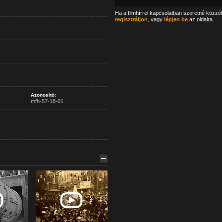
Ha a filmhírrel kapcsolatban szeretné közzé
regisztráljon
, vagy
lépjen be
az oldalra.
Azonosító:
mfh-57-18-01