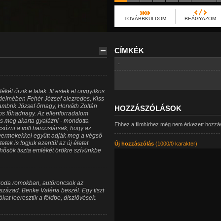
TOVÁBBKÜLDÖM
BEÁGYAZOM
CÍMKÉK
-
ét őrzik e falak. Itt estek el orvgyilkos
édelmében Fehér József alezredes, Kiss
mbrik József őrnagy, Horváth Zoltán
HOZZÁSZÓLÁSOK
s főhadnagy. Az ellenforradalom
s meg akarta gyalázni - mondotta
Ehhez a filmhírhez még nem érkezett hozzá
úzni a volt harcostársak, hogy az
sgyermekekkel együtt adják meg a végső
tek is fogjuk ezentúl az új életet
Új hozzászólás
(1000/0 karakter)
 hősök tiszta emlékét örökre szívünkbe
goda romokban, autóroncsok az
zázad. Benke Valéria beszél. Egy tiszt
at leeresztik a földbe, díszlövések.