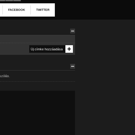
FACEBOOK
TWITTER
szólás.