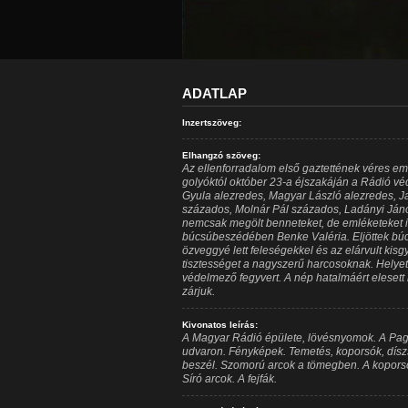
ADATLAP
Inzertszöveg:
Elhangzó szöveg:
Az ellenforradalom első gaztettének véres emlék
golyóktól október 23-a éjszakáján a Rádió v
Gyula alezredes, Magyar László alezredes, Ja
százados, Molnár Pál százados, Ladányi Jáno
nemcsak megölt benneteket, de emléketeket i
búcsúbeszédében Benke Valéria. Eljöttek búcs
özveggyé lett feleségekkel és az elárvult ki
tisztességet a nagyszerű harcosoknak. Helyette
védelmező fegyvert. A nép hatalmáért elesett
zárjuk.
Kivonatos leírás:
A Magyar Rádió épülete, lövésnyomok. A Pa
udvaron. Fényképek. Temetés, koporsók, díszs
beszél. Szomorú arcok a tömegben. A koporsók
Síró arcok. A fejfák.