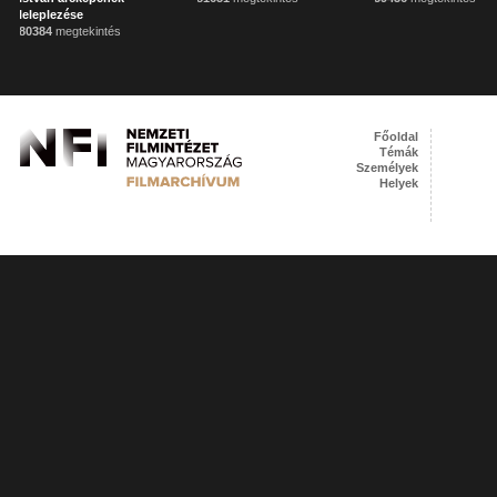
leleplezése
80384
megtekintés
Főoldal
Témák
Személyek
Helyek