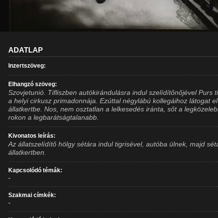
ADATLAP
Inzertszöveg:
Elhangzó szöveg:
Szovjetunió. Tifliszben autókirándulásra indul szelídítőnőjével Purs ti
a helyi cirkusz primadonnája. Ezúttal négylábú kollegáihoz látogat el
állatkertbe. Nos, nem osztatlan a lelkesedés iránta, sőt a legközeleb
rokon a legbarátságtalanabb.
Kivonatos leírás:
Az állatszelídítő hölgy sétára indul tigrisével, autóba ülnek, majd sét
állatkertben.
Kapcsolódó témák:
-
Szakmai címkék:
-