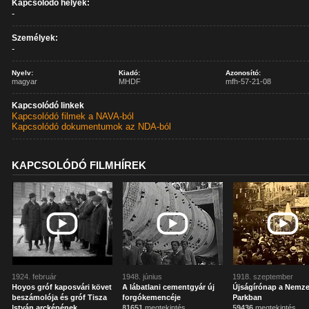
Kapcsolódó helyek:
-
Személyek:
-
Nyelv:
Kiadó:
Azonosító:
magyar
MHDF
mfh-57-21-08
Kapcsolódó linkek
Kapcsolódó filmek a NAVA-ból
Kapcsolódó dokumentumok az NDA-ból
KAPCSOLÓDÓ FILMHÍREK
1924. február
1948. június
1918. szeptember
Hoyos gróf kaposvári követ
A lábatlani cementgyár új
Újságírónap a Nemze
beszámolója és gróf Tisza
forgókemencéje
Parkban
István arcképének
81651
megtekintés
59436
megtekintés