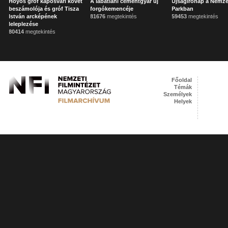
Hoyos gróf kaposvári követ
A lábatlani cementgyár új
Újságírónap a Nemze
beszámolója és gróf Tisza
forgókemencéje
Parkban
István arcképének
81676
megtekintés
59453
megtekintés
leleplezése
80414
megtekintés
Főoldal
Témák
Személyek
Helyek