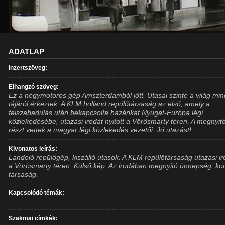
ADATLAP
Inzertszöveg:
Elhangzó szöveg:
Ez a négymotoros gép Amszterdamból jött. Utasai szinte a világ mi
tájáról érkeztek. A KLM holland repülőtársaság az első, amely a
felszabadulás után bekapcsolta hazánkat Nyugat-Európa légi
közlekedésébe, utazási irodát nyitott a Vörösmarty téren. A megnyit
részt vettek a magyar légi közlekedés vezetői. Jó utazást!
Kivonatos leírás:
Landoló repülőgép, kiszálló utasok. A KLM repülőtársaság utazási ir
a Vörösmarty téren. Külső kép. Az irodában megnyitó ünnepség, ko
társaság.
Kapcsolódó témák:
-
Szakmai címkék: