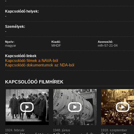
-
Kapcsolódó helyek:
-
Személyek:
-
Nyelv:
Kiadó:
Azonosító:
magyar
MHDF
mfh-57-21-04
Kapcsolódó linkek
Kapcsolódó filmek a NAVA-ból
Kapcsolódó dokumentumok az NDA-ból
KAPCSOLÓDÓ FILMHÍREK
1924. február
1948. június
1918. szeptember