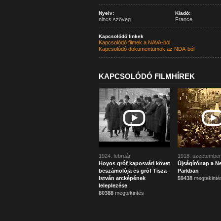
Nyelv:
Kiadó:
nincs szöveg
France
Kapcsolódó linkek
Kapcsolódó filmek a NAVA-ból
Kapcsolódó dokumentumok az NDA-ból
KAPCSOLÓDÓ FILMHÍREK
1924. február
1918. szeptember
Hoyos gróf kaposvári követ
Újságírónap a N
beszámolója és gróf Tisza
Parkban
István arcképének
59438
megtekinté
leleplezése
80388
megtekintés