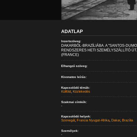
ADATLAP
Inzertszöveg:
DAKARBÓL-BRAZÍLIÁBA. A "SANTOS-DUM
RENDSZERES HETI SZEMÉLYSZÁLLÍTÓ ÚTJ
(FRANCE)
Elhangzó szöveg:
Kivonatos leírás:
Kapcsolódó témák:
Külföld
,
Közlekedés
Szakmai címkék:
-
Kapcsolódó helyek:
Szenegál
,
Francia Nyugat-Afrika
,
Dakar
,
Brazília
Személyek:
-