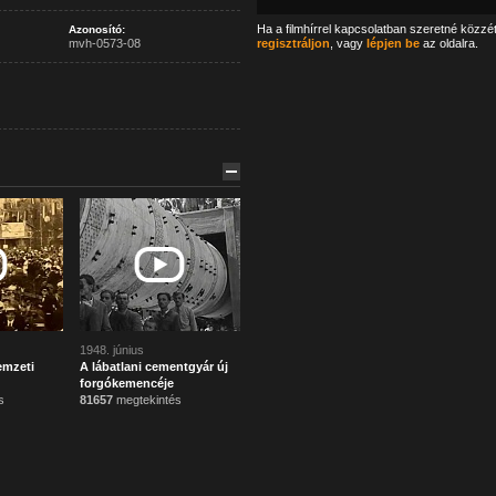
Ha a filmhírrel kapcsolatban szeretné közzé
Azonosító:
mvh-0573-08
regisztráljon
, vagy
lépjen be
az oldalra.
1948. június
emzeti
A lábatlani cementgyár új
forgókemencéje
s
81657
megtekintés