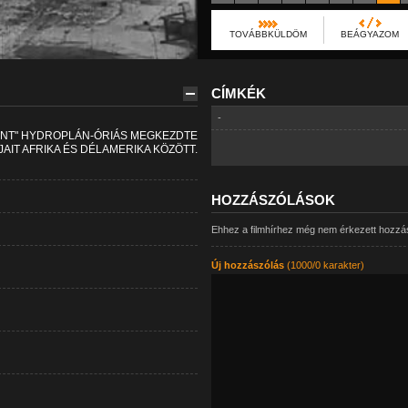
TOVÁBBKÜLDÖM
BEÁGYAZOM
CÍMKÉK
-
ONT" HYDROPLÁN-ÓRIÁS MEGKEZDTE
AIT AFRIKA ÉS DÉLAMERIKA KÖZÖTT.
HOZZÁSZÓLÁSOK
Ehhez a filmhírhez még nem érkezett hozzá
Új hozzászólás
(1000/0 karakter)