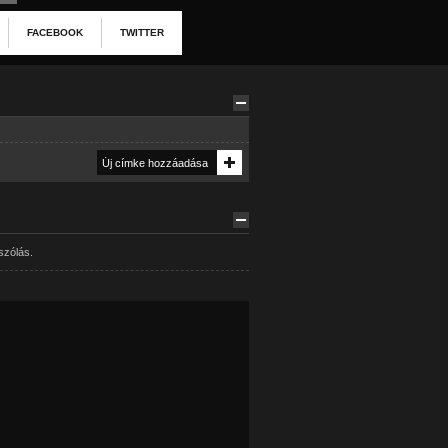
FACEBOOK
TWITTER
szólás.