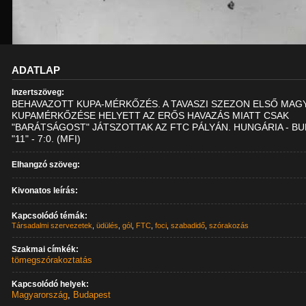
ADATLAP
Inzertszöveg:
BEHAVAZOTT KUPA-MÉRKŐZÉS. A TAVASZI SZEZON ELSŐ MAG
KUPAMÉRKŐZÉSE HELYETT AZ ERŐS HAVAZÁS MIATT CSAK
"BARÁTSÁGOST" JÁTSZOTTAK AZ FTC PÁLYÁN. HUNGÁRIA - BU
"11" - 7:0. (MFI)
Elhangzó szöveg:
Kivonatos leírás:
Kapcsolódó témák:
Társadalmi szervezetek
,
üdülés
,
gól
,
FTC
,
foci
,
szabadidő
,
szórakozás
Szakmai címkék:
tömegszórakoztatás
Kapcsolódó helyek:
Magyarország
,
Budapest