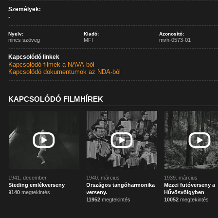
Személyek:
-
Nyelv:
Kiadó:
Azonosító:
nincs szöveg
MFI
mvh-0573-01
Kapcsolódó linkek
Kapcsolódó filmek a NAVA-ból
Kapcsolódó dokumentumok az NDA-ból
KAPCSOLÓDÓ FILMHÍREK
1941. december
1940. március
1939. március
Steding emlékverseny
Országos tangóharmonika
Mezei futóverseny a
9140
megtekintés
verseny.
Hűvösvölgyben
11952
megtekintés
10052
megtekintés