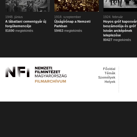
1948. június
1918. szeptember
1924. február
A lábatlani cementgyár új
Újságírónap a Nemzeti
Hoyos gróf kaposvár
forgókemencéje
Parkban
beszámolója és gróf 
81690
megtekintés
59463
megtekintés
István arcképének
leleplezése
80427
megtekintés
Főoldal
Témák
Személyek
Helyek