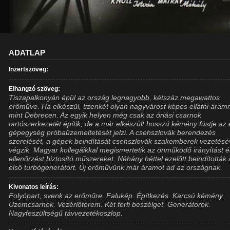
ADATLAP
Inzertszöveg:
Elhangzó szöveg:
Tiszapalkonyán épül az ország legnagyobb, kétszáz megawattos
erőműve. Ha elkészül, tizenkét olyan nagyvárost képes ellátni áram
mint Debrecen. Az egyik helyen még csak az óriási csarnok
tartószerkezetét építik, de a már elkészült hosszú kémény füstje az 
gépegység próbaüzemeltetését jelzi. A csehszlovák berendezés
szerelését, a gépek beindítását csehszlovák szakemberek vezetésé
végzik. Magyar kollegáikkal megismertetik az önműködő irányítást é
ellenőrzést biztosító műszereket. Néhány héttel ezelőtt beindították
első turbógenerátort. Új erőművünk már áramot ad az országnak.
Kivonatos leírás:
Folyópart, svenk az erőműre. Falukép. Építkezés. Karcsú kémény.
Üzemcsarnok. Vezérlőterem. Két férfi beszélget. Generátorok.
Nagyfeszültségű távvezetékoszlop.