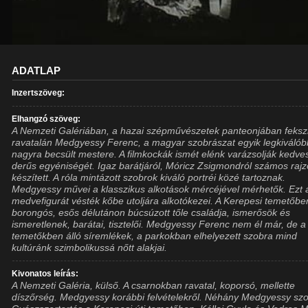
ADATLAP
Inzertszöveg:
Elhangzó szöveg:
A Nemzeti Galériában, a hazai szépművészetek panteonjában feksz
ravatalán Medgyessy Ferenc, a magyar szobrászat egyik legkiválób
nagyra becsült mestere. A filmkockák ismét elénk varázsolják kedve
derűs egyéniségét. Igaz barátjáról, Móricz Zsigmondról számos rajz
készített. A róla mintázott szobrok kiváló portréi közé tartoznak.
Medgyessy művei a klasszikus alkotások mércéjével mérhetők. Ezt 
medvefigurát vésték kőbe utoljára alkotókezei. A Kerepesi temetőbe
borongós, esős délutánon búcsúzott tőle családja, ismerősök és
ismeretlenek, barátai, tisztelői. Medgyessy Ferenc nem él már, de a
temetőkben álló síremlékek, a parkokban elhelyezett szobra mind
kultúránk szimbolikussá nőtt alakjai.
Kivonatos leírás:
A Nemzeti Galéria, külső. A csarnokban ravatal, koporsó, mellette
díszőrség. Medgyessy korábbi felvételekről. Néhány Medgyessy szo