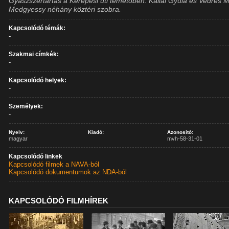
Gyászszertartás a Kerepesi úti temetőben. Kállai Gyula és Vedres M
Medgyessy néhány köztéri szobra.
Kapcsolódó témák:
-
Szakmai címkék:
-
Kapcsolódó helyek:
-
Személyek:
-
Nyelv:
Kiadó:
Azonosító:
magyar
mvh-58-31-01
Kapcsolódó linkek
Kapcsolódó filmek a NAVA-ból
Kapcsolódó dokumentumok az NDA-ból
KAPCSOLÓDÓ FILMHÍREK