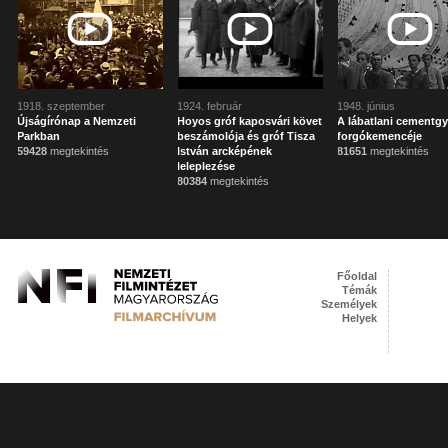
1918. szeptember
1924. február
1948. június
Újságírónap a Nemzeti
Hoyos gróf kaposvári követ
A lábatlani cementgy
Parkban
beszámolója és gróf Tisza
forgókemencéje
59428
megtekintés
István arcképének
81651
megtekintés
leleplezése
80384
megtekintés
Főoldal
Témák
Személyek
Helyek