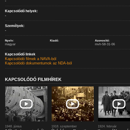
-
Kapcsolódó helyek:
-
Személyek:
-
Nyelv:
Kiadó:
Azonosító:
magyar
mvh-58-31-06
Kapcsolódó linkek
Kapcsolódó filmek a NAVA-ból
Kapcsolódó dokumentumok az NDA-ból
KAPCSOLÓDÓ FILMHÍREK
1948. június
1918. szeptember
1924. február