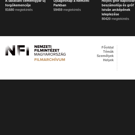
A lábatlani cementgyár új
Újságírónap a Nemzeti
Hoyos gróf kaposvár
forgókemencéje
Parkban
beszámolója és gróf 
81680
megtekintés
59459
megtekintés
István arcképének
leleplezése
80420
megtekintés
Főoldal
Témák
Személyek
Helyek