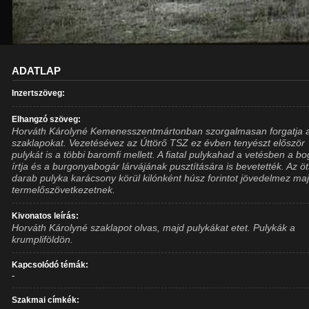
ADATLAP
Inzertszöveg:
Elhangzó szöveg:
Horváth Károlyné Kemenesszentmártonban szorgalmasan forgatja 
szaklapokat. Vezetésévez az Úttörő TSZ ez évben tenyészt először
pulykát is a többi baromfi mellett. A fiatal pulykahad a vetésben a bo
írtja és a burgonyabogár lárvájának pusztítására is bevetették. Az ö
darab pulyka karácsony körül kilónként húsz forintot jövedelmez ma
termelőszövetkezetnek.
Kivonatos leírás:
Horváth Károlyné szaklapot olvas, majd pulykákat etet. Pulykák a
krumpliföldön.
Kapcsolódó témák:
-
Szakmai címkék: