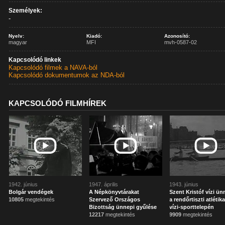
Személyek:
-
Nyelv:
Kiadó:
Azonosító:
magyar
MFI
mvh-0587-02
Kapcsolódó linkek
Kapcsolódó filmek a NAVA-ból
Kapcsolódó dokumentumok az NDA-ból
KAPCSOLÓDÓ FILMHÍREK
1942. június
1947. április
1943. június
Bolgár vendégek
A Népkönyvtárakat
Szent Kristóf vízi ün
10805
megtekintés
Szervező Országos
a rendőrtiszti atlétik
Bizottság ünnepi gyűlése
vízi-sporttelepén
12217
megtekintés
9909
megtekintés