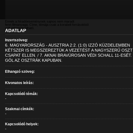
Ennek a híradóeseménynek sajnos nem maradt
fenn filmanyaga. Címe, témája csak a korabeli forrásokból
volt rekonstruálható.
ADATLAP
Inzertszöveg:
6. MAGYARORSZÁG - AUSZTRIA 2:2. (1:0) IZZÓ KÜZDELEMBEN
KÉTSZER IS MEGSZEREZTÜK A VEZETÉST A NAGYSZERŰ OSZ
CSAPAT ELLEN. / 7. AKNAI BRAVÚROSAN VÉDI SCHALL 11-ESÉT. /
GÓL AZ OSZTRÁK KAPUBAN.
Elhangzó szöveg:
Kivonatos leírás:
Kapcsolódó témák:
-
Szakmai címkék:
-
Kapcsolódó helyek:
-