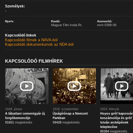
Személyek:
-
Nyelv:
Kiadó:
Azonosító:
Magyar Film Iroda Rt.
mvh-0398-06
Kapcsolódó linkek
Kapcsolódó filmek a NAVA-ból
Kapcsolódó dokumentumok az NDA-ból
KAPCSOLÓDÓ FILMHÍREK
1948. június
1918. szeptember
1924. február
A lábatlani cementgyár új
Újságírónap a Nemzeti
Hoyos gróf kaposvár
forgókemencéje
Parkban
beszámolója és gróf 
81651
megtekintés
59428
megtekintés
István arcképének
leleplezése
80384
megtekintés