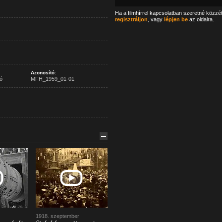
Ha a filmhírrel kapcsolatban szeretné közzé
regisztráljon
, vagy
lépjen be
az oldalra.
Azonosító:
ó
MFH_1959_01-01
1918. szeptember