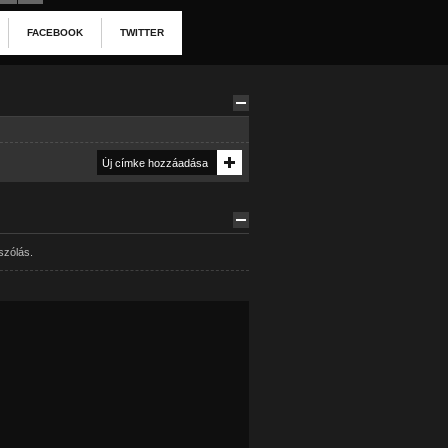
FACEBOOK
TWITTER
szólás.