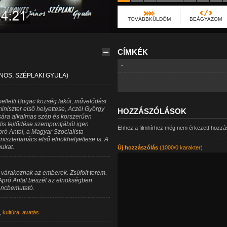
TOVÁBBKÜLDÖM
BEÁGYAZOM
CÍMKÉK
-
OS, SZÉPLAKI GYULA)
letti Bugac község lakói, művelődési
iniszter első helyettese, Aczél György
HOZZÁSZÓLÁSOK
sára alkalmas szép és korszerűen
lis fejlődése szempontjából igen
Ehhez a filmhírhez még nem érkezett hozzá
ró Antal, a Magyar Szocialista
nisztertanács első elnökhelyettese is. A
ukat.
Új hozzászólás
(1000/0 karakter)
 várakoznak az emberek. Zsúfolt terem.
 Apró Antal beszél az elnökségben
Táncbemutató.
,
kultúra
,
avatás