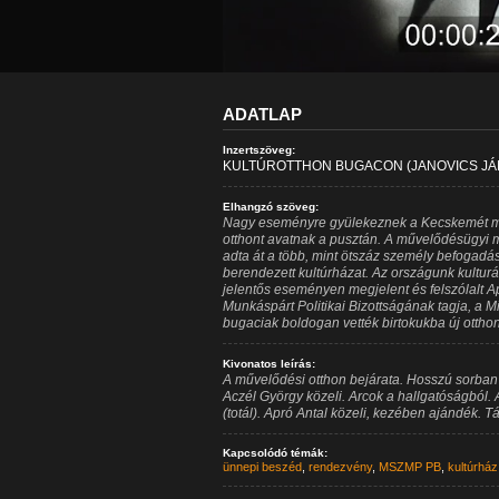
ADATLAP
Inzertszöveg:
KULTÚROTTHON BUGACON (JANOVICS JÁN
Elhangzó szöveg:
Nagy eseményre gyülekeznek a Kecskemét mel
otthont avatnak a pusztán. A művelődésügyi m
adta át a több, mint ötszáz személy befogadá
berendezett kultúrházat. Az országunk kulturá
jelentős eseményen megjelent és felszólalt Ap
Munkáspárt Politikai Bizottságának tagja, a Mi
bugaciak boldogan vették birtokukba új otthon
Kivonatos leírás:
A művelődési otthon bejárata. Hosszú sorban
Aczél György közeli. Arcok a hallgatóságból.
(totál). Apró Antal közeli, kezében ajándék. 
Kapcsolódó témák:
ünnepi beszéd
,
rendezvény
,
MSZMP PB
,
kultúrház