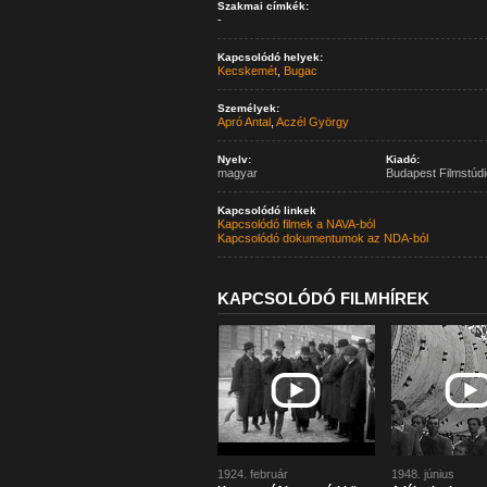
Szakmai címkék:
-
Kapcsolódó helyek:
Kecskemét
,
Bugac
Személyek:
Apró Antal
,
Aczél György
Nyelv:
Kiadó:
magyar
Budapest Filmstúdi
Kapcsolódó linkek
Kapcsolódó filmek a NAVA-ból
Kapcsolódó dokumentumok az NDA-ból
KAPCSOLÓDÓ FILMHÍREK
1924. február
1948. június