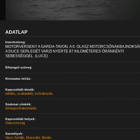
ADATLAP
Inzertszöveg:
MOTORVERSENY A GARDA-TAVON. A 6. OLASZ MOTORCSÓNAKBAJNOKS
A DUCE SERLEGÉT VARZI NYERTE 87 KILOMÉTERES ÓRÁNKÉNTI
SEBESSÉGGEL. (LUCE)
Elhangzó szöveg:
Kivonatos leírás:
Kapcsolódó témák:
üdülés
,
szabadidő
,
szórakozás
Szakmai címkék:
tömegszórakoztatás
Kapcsolódó helyek:
Olaszország
Személyek:
Varzi, Achille
,
Mussolini, Benito