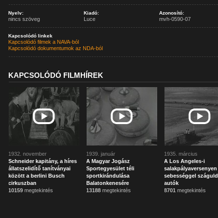
Nyelv:
Kiadó:
Azonosító:
nincs szöveg
Luce
mvh-0590-07
Kapcsolódó linkek
Kapcsolódó filmek a NAVA-ból
Kapcsolódó dokumentumok az NDA-ból
KAPCSOLÓDÓ FILMHÍREK
1932. november
1939. január
1935. március
Schneider kapitány, a híres
A Magyar Jogász
A Los Angeles-i
állatszelidítő tanítványai
Sportegyesület téli
salakpályaversenyen 
között a berlini Busch
sportkirándulása
sebességgel szágul
cirkuszban
Balatonkenesére
autók
10159
megtekintés
13188
megtekintés
8701
megtekintés