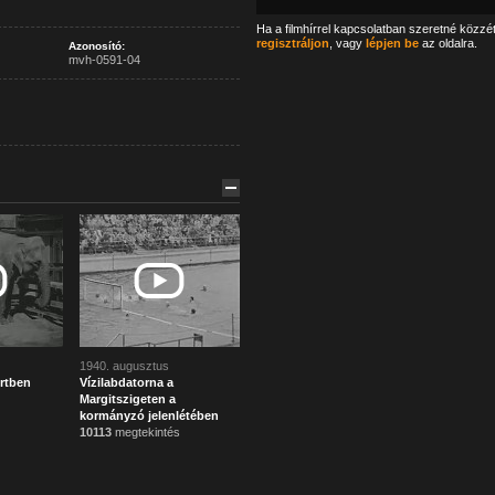
Ha a filmhírrel kapcsolatban szeretné közzé
regisztráljon
, vagy
lépjen be
az oldalra.
Azonosító:
mvh-0591-04
1940. augusztus
ertben
Vízilabdatorna a
Margitszigeten a
kormányzó jelenlétében
10113
megtekintés