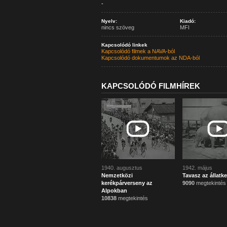
-
Nyelv:
Kiadó:
nincs szöveg
MFI
Kapcsolódó linkek
Kapcsolódó filmek a NAVA-ból
Kapcsolódó dokumentumok az NDA-ból
KAPCSOLÓDÓ FILMHÍREK
1940. augusztus
1942. május
Nemzetközi
Tavasz az állatk
kerékpárverseny az
9090
megtekintés
Alpokban
10838
megtekintés