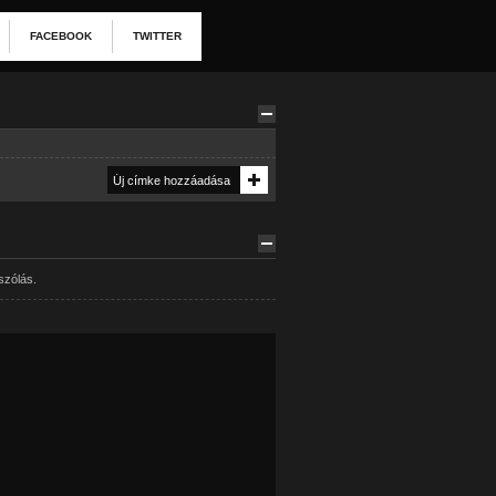
FACEBOOK
TWITTER
szólás.