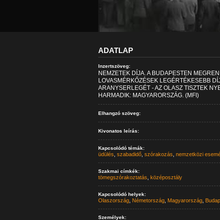
ADATLAP
Inzertszöveg:
NEMZETEK DÍJA. A BUDAPESTEN MEGREN
LOVASMÉRKŐZÉSEK LEGÉRTÉKESEBB DÍJ
ARANYSERLEGÉT - AZ OLASZ TISZTEK NY
HARMADIK: MAGYARORSZÁG. (MFI)
Elhangzó szöveg:
Kivonatos leírás:
Kapcsolódó témák:
üdülés
,
szabadidő
,
szórakozás
,
nemzetközi esem
Szakmai címkék:
tömegszórakoztatás
,
középosztály
Kapcsolódó helyek:
Olaszország
,
Németország
,
Magyarország
,
Budap
Személyek: