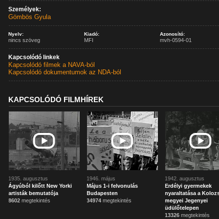
Személyek:
Gömbös Gyula
Nyelv:
Kiadó:
Azonosító:
nincs szöveg
MFI
mvh-0594-01
Kapcsolódó linkek
Kapcsolódó filmek a NAVA-ból
Kapcsolódó dokumentumok az NDA-ból
KAPCSOLÓDÓ FILMHÍREK
1935. augusztus
1946. május
1942. augusztus
Ágyúból kilőtt New Yorki
Május 1-i felvonulás
Erdélyi gyermekek
artisták bemutatója
Budapesten
nyaraltatása a Koloz
8602
megtekintés
34974
megtekintés
megyei Jegenyei
üdülőtelepen
13326
megtekintés