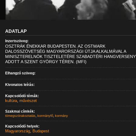
ADATLAP
Inzertszöveg:
OSZTRÁK ÉNEKKAR BUDAPESTEN. AZ OSTMARK
DALOSSZÖVETSÉG MAGYARORSZÁGI ÚTJA ALKALMÁVAL A
MINISZTERELNÖK TISZTELETÉRE SZABADTÉRI HANGVERSENY
ADOTT A SZENT GYÖRGY TÉREN. (MFI)
Elhangzó szöveg:
Kivonatos leírás:
Kapcsolódó témák:
kultúra
,
művészet
Szakmai címkék:
tömegszórakoztatás
,
kormányfő
,
kormány
Kapcsolódó helyek:
Magyarország
,
Budapest