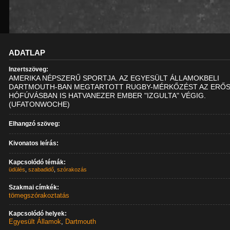
ADATLAP
Inzertszöveg:
AMERIKA NÉPSZERŰ SPORTJA. AZ EGYESÜLT ÁLLAMOKBELI
DARTMOUTH-BAN MEGTARTOTT RUGBY-MÉRKŐZÉST AZ ERŐ
HÓFÚVÁSBAN IS HATVANEZER EMBER "IZGULTA" VÉGIG.
(UFATONWOCHE)
Elhangzó szöveg:
Kivonatos leírás:
Kapcsolódó témák:
üdülés
,
szabadidő
,
szórakozás
Szakmai címkék:
tömegszórakoztatás
Kapcsolódó helyek:
Egyesült Államok
,
Dartmouth