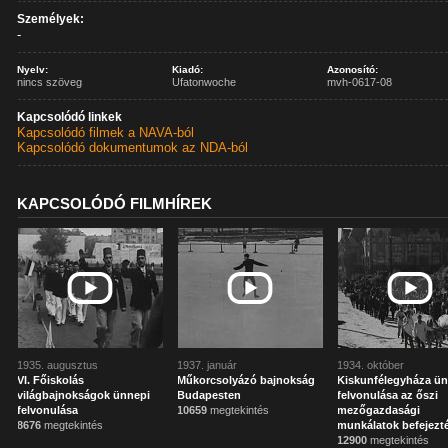
Személyek:
-
Nyelv:
Kiadó:
Azonosító:
nincs szöveg
Ufatonwoche
mvh-0617-08
Kapcsolódó linkek
Kapcsolódó filmek a NAVA-ból
Kapcsolódó dokumentumok az NDA-ból
KAPCSOLÓDÓ FILMHÍREK
1935. augusztus
1937. január
1934. október
VI. Főiskolás
Műkorcsolyázó bajnokság
Kiskunfélegyháza ü
világbajnokságok ünnepi
Budapesten
felvonulása az őszi
felvonulása
10659
megtekintés
mezőgazdasági
8676
megtekintés
munkálatok befejezt
12900
megtekintés