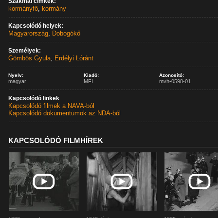
Szakmai címkék:
kormányfő
,
kormány
Kapcsolódó helyek:
Magyarország
,
Dobogókő
Személyek:
Gömbös Gyula
,
Erdélyi Lóránt
Nyelv:
Kiadó:
Azonosító:
magyar
MFI
mvh-0598-01
Kapcsolódó linkek
Kapcsolódó filmek a NAVA-ból
Kapcsolódó dokumentumok az NDA-ból
KAPCSOLÓDÓ FILMHÍREK