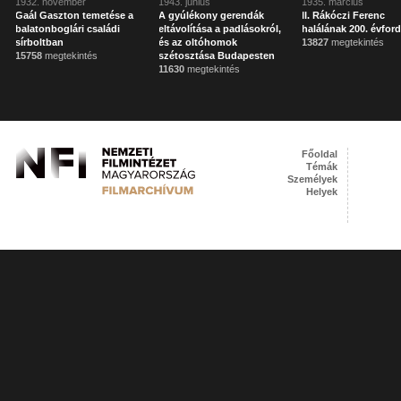
1932. november
1943. június
1935. március
Gaál Gaszton temetése a
A gyúlékony gerendák
II. Rákóczi Ferenc
balatonboglári családi
eltávolítása a padlásokról,
halálának 200. évfor
sírboltban
és az oltóhomok
13827
megtekintés
15758
megtekintés
szétosztása Budapesten
11630
megtekintés
Főoldal
Témák
Személyek
Helyek