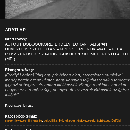
ADATLAP
Inzertszöveg:
AUTÓÚT DOBOGÓKŐRE. ERDÉLYI LÓRÁNT ALISPÁN
ÜDVÖZLŐBESZÉDE UTÁN A MINISZTERELNÖK AVATTA FEL A
PILISSZENTKERESZT-DOBOGÓKŐI 7,4 KILOMÉTERES ÚJ AUTÓU
(MFI)
Elhangzó szöveg:
[Erdélyi Lóránt:] "Alig egy pár hónap alatt, szorgalmas munkával
megépítettük ezt az új utat, hogy könnyen feljuthassanak a tömegek
gigászi dobogóra, és onnan kiálthassák világgá a mi igazságunkat.
Legyen ez a remény útja, amelyen át százezrek láthassák az ígéret
földjét!"
Kivonatos leírás:
Kapcsolódó témák:
megemlékezés
,
ünnepség
,
belpolitika
,
Közlekedés
,
építkezések
,
építészet
,
Belföld