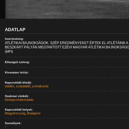
ADATLAP
Inzertszöveg:
ATLÉTIKAI BAJNOKSÁGOK. SZÉP EREDMÉNYEKET ÉRTEK EL ATLÉTÁINK A
BESZKÁRT PÁLYÁN MEGTARTOTT EZÉVI MAGYAR ATLÉTIKAI BAJNOKSÁG
(MFI)
Elhangzó szöveg:
Kivonatos leírás:
Kapcsolódó témák:
üdülés
,
szabadidő
,
szórakozás
Szakmai címkék:
tömegszórakoztatás
Kapcsolódó helyek:
Magyarország
,
Budapest
Személyek:
-