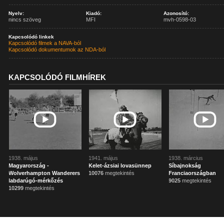
Nyelv:
Kiadó:
Azonosító:
nincs szöveg
MFI
mvh-0598-03
Kapcsolódó linkek
Kapcsolódó filmek a NAVA-ból
Kapcsolódó dokumentumok az NDA-ból
KAPCSOLÓDÓ FILMHÍREK
1938. május
1941. május
1938. március
Magyarország -
Kelet-ázsiai lovasünnep
Síbajnokság
Wolverhampton Wanderers
10076
megtekintés
Franciaországban
labdarúgó-mérkőzés
9025
megtekintés
10299
megtekintés