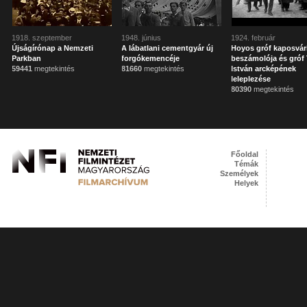
1918. szeptember
1948. június
1924. február
Újságírónap a Nemzeti
A lábatlani cementgyár új
Hoyos gróf kaposvár
Parkban
forgókemencéje
beszámolója és gróf 
59441
megtekintés
81660
megtekintés
István arcképének
leleplezése
80390
megtekintés
Főoldal
Témák
Személyek
Helyek