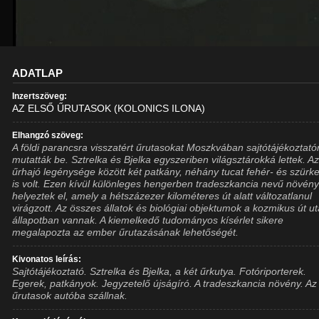
ADATLAP
Inzertszöveg:
AZ ELSŐ ŰRUTASOK (KOLONICS ILONA)
Elhangzó szöveg:
A földi parancsra visszatért űrutasokat Moszkvában sajtótájékoztató
mutatták be. Sztrelka és Bjelka egyszeriben világsztárokká lettek. A
űrhajó legénysége között két patkány, néhány tucat fehér- és szürk
is volt. Ezen kívül különleges hengerben tradeszkancia nevű növény
helyeztek el, amely a hétszázezer kilométeres út alatt változatlanul
virágzott. Az összes állatok és biológiai objektumok a kozmikus út ut
állapotban vannak. A kiemelkedő tudományos kísérlet sikere
megalapozta az ember űrutazásának lehetőségét.
Kivonatos leírás:
Sajtótájékoztató. Sztrelka és Bjelka, a két űrkutya. Fotóriporterek.
Egerek, patkányok. Jegyzetelő újságíró. A tradeszkancia növény. Az
űrutasok autóba szállnak.