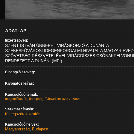
ADATLAP
Inzertszöveg:
SZENT ISTVÁN ÜNNEPE - VIRÁGKORZÓ A DUNÁN. A
SZÉKESFŐVÁROSI IDEGENFORGALMI HIVATAL A MAGYAR EVE
SZÖVETSÉG RÉSZVÉTELÉVEL VIRÁGDÍSZES CSÓNAKFELVONU
RENDEZETT A DUNÁN. (MFI)
Elhangzó szöveg:
Kivonatos leírás:
Kapcsolódó témák:
megemlékezés
,
ünnepség
,
Társadalmi szervezetek
Szakmai címkék:
tömegszórakoztatás
Kapcsolódó helyek:
Magyarország
,
Budapest