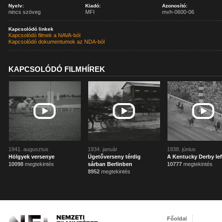
Nyelv:
Kiadó:
Azonosító:
nincs szöveg
MFI
mvh-0600-06
Kapcsolódó linkek
Kapcsolódó filmek a NAVA-ból
Kapcsolódó dokumentumok az NDA-ból
KAPCSOLÓDÓ FILMHÍREK
1941. augusztus
1934. január
1938. június
Hölgyek versenye
Ügetőverseny térdig
A Kentucky Derby le
10098
megtekintés
sárban Berlinben
10777
megtekintés
8952
megtekintés
Főoldal