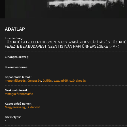
ADATLAP
Inzertszöveg:
TŰZIJÁTÉK A GELLÉRTHEGYEN. NAGYSZABÁSÚ KIVILÁGÍTÁS ÉS TŰZIJÁTÉ
FEJEZTE BE A BUDAPESTI SZENT ISTVÁN NAPI ÜNNEPSÉGEKET. (MFI)
Elhangzó szöveg:
Kivonatos leírás:
Kapcsolódó témák:
megemlékezés
,
ünnepség
,
üdülés
,
szabadidő
,
szórakozás
Szakmai címkék:
tömegszórakoztatás
Kapcsolódó helyek:
Magyarország
,
Budapest
Személyek:
-