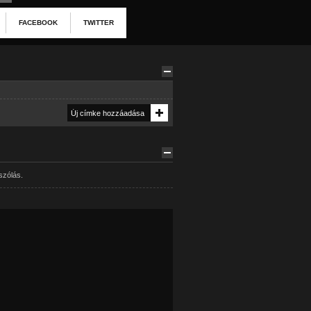
FACEBOOK
TWITTER
szólás.