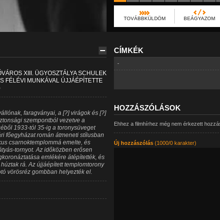
TOVÁBBKÜLDÖM
BEÁGYAZOM
CÍMKÉK
-
VÁROS XIII. ÜGYOSZTÁLYA SCHULEK
ÉS FÉLÉVI MUNKÁVAL ÚJJÁÉPÍTETTE
)
HOZZÁSZÓLÁSOK
lónak, faragványai, a [?] virágok és [?]
iztonsági szempontból vezetve a
Ehhez a filmhírhez még nem érkezett hozzá
ből 1933-tól 35-ig a toronysüveget
vári főegyházat román átmeneti stílusban
ótikus csarnoktemplommá emelte, és
Új hozzászólás
(1000/0 karakter)
átyás-tornyot. Az időközben erősen
oronáztatása emlékére átépítették, és
t húztak rá. Az újjáépített templomtorony
otó vörösréz gombban helyezték el.