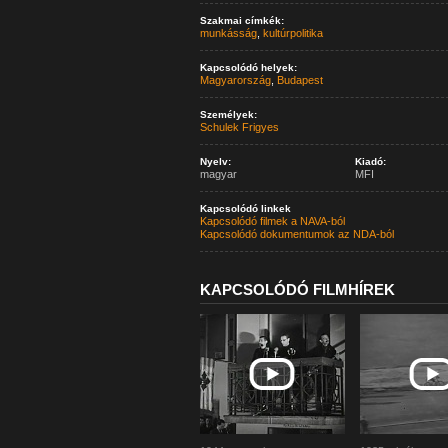
Szakmai címkék:
munkásság
,
kultúrpolitika
Kapcsolódó helyek:
Magyarország
,
Budapest
Személyek:
Schulek Frigyes
Nyelv:
Kiadó:
magyar
MFI
Kapcsolódó linkek
Kapcsolódó filmek a NAVA-ból
Kapcsolódó dokumentumok az NDA-ból
KAPCSOLÓDÓ FILMHÍREK