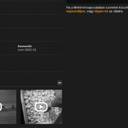
Ha a filmhírrel kapcsolatban szeretné közzé
regisztráljon
, vagy
lépjen be
az oldalra.
Azonosító:
mvh-0602-01