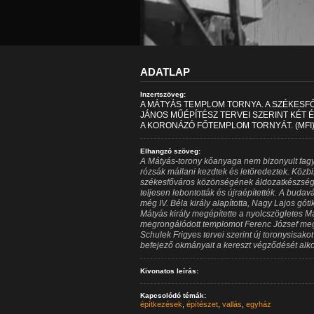
ADATLAP
Inzertszöveg:
A MÁTYÁS TEMPLOM TORNYA. A SZÉKESFŐ
JÁNOS MŰÉPÍTÉSZ TERVEI SZERINT KÉT 
A KORONÁZÓ FŐTEMPLOM TORNYÁT. (MFI
Elhangzó szöveg:
A Mátyás-torony kőanyaga nem bizonyult fagyál
rózsák mállani kezdtek és letöredeztek. Közb
székesfőváros közönségének áldozatkészségé
teljesen lebontották és újraépítették. A buda
még IV. Béla király alapította, Nagy Lajos g
Mátyás király megépítette a nyolcszögletes M
megrongálódott templomot Ferenc József megk
Schulek Frigyes tervei szerint új toronysisako
befejező okmányait a kereszt végződését alk
Kivonatos leírás:
Kapcsolódó témák:
építkezések
,
építészet
,
vallás
,
egyház