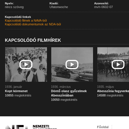
Nyelv:
Kiadó:
Azonosító:
nincs szöveg
Ufatonwoche
mvh-0602-07
Kapcsolódó linkek
Kapcsolódó filmek a NAVA-ból
Kapcsolódó dokumentumok az NDA-ból
KAPCSOLÓDÓ FILMHÍREK
1936. január
1936. március
1935. május
Kopt körmenet
Döntő olasz győzelmek
Abesszínia fegyverk
10855
megtekintés
Abesszíniában
14588
megtekintés
10050
megtekintés
Főoldal