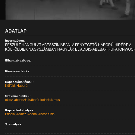
ADATLAP
Inzertszöveg:
FESZÜLT HANGULAT ABESSZÍNIÁBAN. A FENYEGETŐ HÁBORÚ HÍRÉRE A
KÜLFÖLDIEK NAGYSZÁMBAN HAGYJÁK EL ADDIS-ABEBA-T. (UFATONWOC
Elhangzó szöveg:
Kivonatos leírás:
Kapcsolódó témák:
Külföld
,
Háború
Szakmai címkék:
olasz-abesszin háború
,
kolonializmus
Kapcsolódó helyek:
Etiópia
,
Addisz-Abeba
,
Abesszínia
Személyek:
-