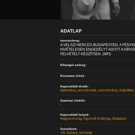
ADATLAP
Inzertszöveg:
A VELSZI HERCEG BUDAPESTEN. A FÉNY
KIVÉTELESEN ENGEDÉLYT ADOTT A HÍRA
FELVÉTELT KÉSZÍTSEN. (MFI)
Elhangzó szöveg:
Kivonatos leírás:
Kapcsolódó témák:
diplomácia
,
arisztokraták
,
arisztokrácia
,
Külpolitika
Szakmai címkék:
-
Kapcsolódó helyek:
Magyarország
,
Egyesült Királyság
,
Budapest
Személyek:
VIII. Eduárd, brit király