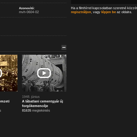
Ha a filmhírrel kapcsolatban szeretné közzé
Azonosító:
mvh-0604-02
regisztráljon
, vagy
lépjen be
az oldalra.
1948. június
emzeti
A lábatlani cementgyár új
forgókemencéje
s
81635
megtekintés