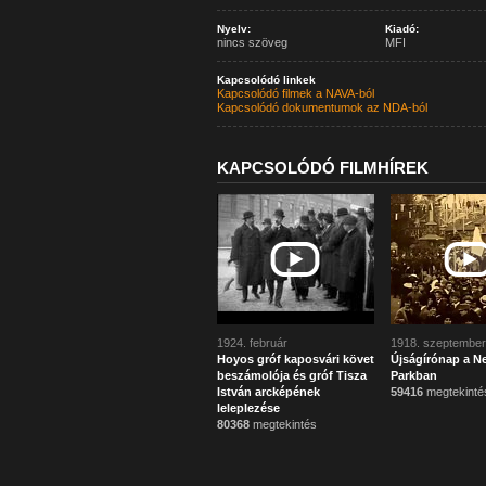
Nyelv:
Kiadó:
nincs szöveg
MFI
Kapcsolódó linkek
Kapcsolódó filmek a NAVA-ból
Kapcsolódó dokumentumok az NDA-ból
KAPCSOLÓDÓ FILMHÍREK
1924. február
1918. szeptember
Hoyos gróf kaposvári követ
Újságírónap a N
beszámolója és gróf Tisza
Parkban
István arcképének
59416
megtekinté
leleplezése
80368
megtekintés