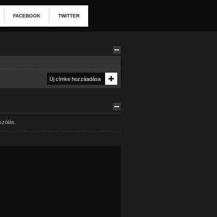
FACEBOOK
TWITTER
szólás.