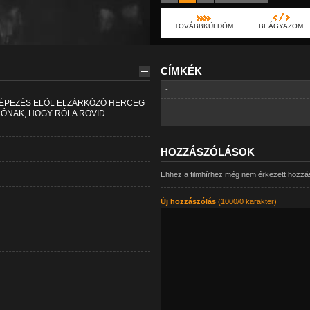
TOVÁBBKÜLDÖM
BEÁGYAZOM
CÍMKÉK
-
KÉPEZÉS ELŐL ELZÁRKÓZÓ HERCEG
DÓNAK, HOGY RÓLA RÖVID
HOZZÁSZÓLÁSOK
Ehhez a filmhírhez még nem érkezett hozzá
Új hozzászólás
(1000/0 karakter)