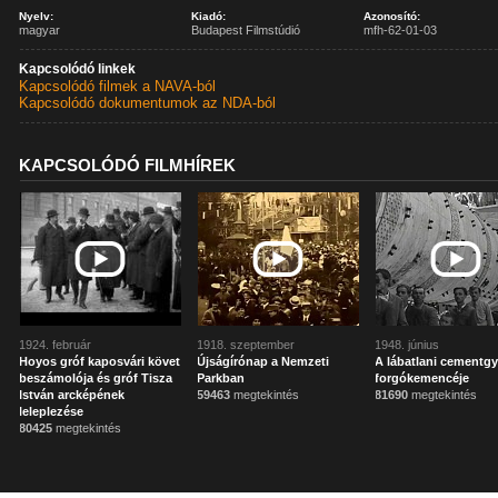
Nyelv:
Kiadó:
Azonosító:
magyar
Budapest Filmstúdió
mfh-62-01-03
Kapcsolódó linkek
Kapcsolódó filmek a NAVA-ból
Kapcsolódó dokumentumok az NDA-ból
KAPCSOLÓDÓ FILMHÍREK
1924. február
1918. szeptember
1948. június
Hoyos gróf kaposvári követ
Újságírónap a Nemzeti
A lábatlani cementgy
beszámolója és gróf Tisza
Parkban
forgókemencéje
István arcképének
59463
megtekintés
81690
megtekintés
leleplezése
80425
megtekintés