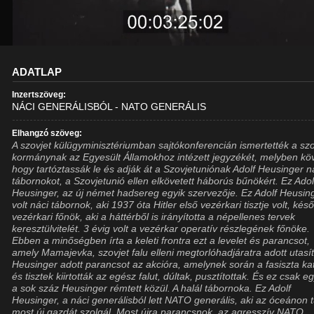
ADATLAP
Inzertszöveg:
NÁCI GENERÁLISBÓL - NATO GENERÁLIS
Elhangzó szöveg:
A szovjet külügyminisztériumban sajtókonferencián ismertették a szo
kormánynak az Egyesült Államokhoz intézett jegyzékét, melyben köv
hogy tartóztassák le és adják át a Szovjetuniónak Adolf Heusinger n
tábornokot, a Szovjetunió ellen elkövetett háborús bűnökért. Ez Adol
Heusinger, az új német hadsereg egyik szervezője. Ez Adolf Heusing
volt náci tábornok, aki 1937 óta Hitler első vezérkari tisztje volt, kés
vezérkari főnök, aki a háttérből is irányította a népellenes tervek
keresztülvitelét. 3 évig volt a vezérkar operatív részlegének főnöke.
Ebben a minőségben írta a keleti frontra ezt a levelet és parancsot,
amely Mamajevka, szovjet falu elleni megtorlóhadjáratra adott utasít
Heusinger adott parancsot az akcióra, amelynek során a fasiszta k
és tisztek kiirtották az egész falut, dúltak, pusztítottak. És ez csak eg
a sok száz Heusinger rémtett közül. A halál tábornoka. Ez Adolf
Heusinger, a náci generálisból lett NATO generális, aki az óceánon t
most új gazdát szolgál. Most újra parancsnok, az agresszív NATO