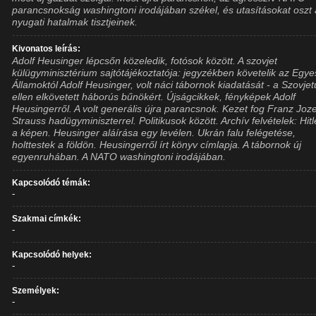
parancsnokság washingtoni irodájában székel, és utasításokat oszt 
nyugati hatalmak tisztjeinek.
Kivonatos leírás:
Adolf Heusinger lépcsőn közeledik, fotósok között. A szovjet
külügyminisztérium sajtótájékoztatója: jegyzékben követelik az Egye
Államoktól Adolf Heusinger, volt náci tábornok kiadatását - a Szovjet
ellen elkövetett háborús bűnökért. Újságcikkek, fényképek Adolf
Heusingerről. A volt generális újra parancsnok. Kezet fog Franz Joz
Strauss hadügyminiszterrel. Politikusok között. Archív felvételek: Hitl
a képen. Heusinger aláírása egy levélen. Ukrán falu felégetése,
holttestek a földön. Heusingerről írt könyv címlapja. A tábornok új
egyenruhában. A NATO washingtoni irodájában.
Kapcsolódó témák:
-
Szakmai címkék:
-
Kapcsolódó helyek:
-
Személyek:
-