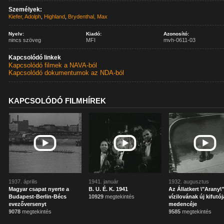
Személyek:
Kiefer, Adolph
,
Highland
,
Brydenthal, Max
Nyelv:
Kiadó:
Azonosító:
nincs szöveg
MFI
mvh-0611-03
Kapcsolódó linkek
Kapcsolódó filmek a NAVA-ból
Kapcsolódó dokumentumok az NDA-ból
KAPCSOLÓDÓ FILMHÍREK
1937. április
1941. január
1932. augusztus
Magyar csapat nyerte a
B. U. É. K. 1941
Az Állatkert \"Arany\
Budapest-Berlin-Bécs
10929
megtekintés
vízilovának új kifutój
evezőversenyt
medencéje
9078
megtekintés
9585
megtekintés