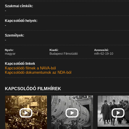
Szakmai címkék:
-
Kapcsolódó helyek:
-
Személyek:
-
Nyelv:
Kiadó:
Azonosító:
magyar
Budapest Filmstúdió
mfh-62-19-10
Kapcsolódó linkek
Kapcsolódó filmek a NAVA-ból
Kapcsolódó dokumentumok az NDA-ból
KAPCSOLÓDÓ FILMHÍREK