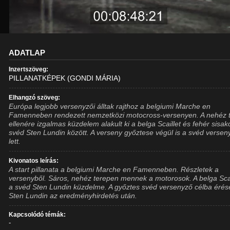
ADATLAP
Inzertszöveg:
PILLANATKÉPEK (GONDI MÁRIA)
Elhangzó szöveg:
Európa legjobb versenyzői álltak rajthoz a belgiumi Marche en
Famenneben rendezett nemzetközi motocross-versenyen. A nehéz 
ellenére izgalmas küzdelem alakult ki a belga Scaillet és fehér sisak
svéd Sten Lundin között. A verseny győztese végül is a svéd versen
lett.
Kivonatos leírás:
A start pillanata a belgiumi Marche en Famenneben. Részletek a
versenyből. Sáros, nehéz terepen mennek a motorosok. A belga Scai
a svéd Sten Lundin küzdelme. A győztes svéd versenyző célba érés
Sten Lundin az eredményhirdetés után.
Kapcsolódó témák:
-