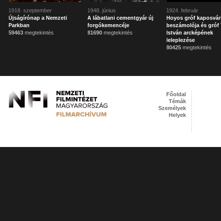
1918. szeptember
1948. június
1924. február
Újságírónap a Nemzeti
A lábatlani cementgyár új
Hoyos gróf kaposvár
Parkban
forgókemencéje
beszámolója és gróf 
59463
megtekintés
81690
megtekintés
István arcképének
leleplezése
80425
megtekintés
Főoldal
Témák
Személyek
Helyek