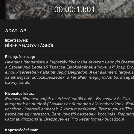
ADATLAP
Inzertszöveg:
HÍREK A NAGYVILÁGBÓL
Elhangzó szöveg:
Hivatalos látogatásra a jugoszláv fővárosba érkezett Leonyid Brezs
a Szovjetunió Legfelső Tanácsa Elnökségének elnöke, aki Josip Bro
elnök kíséretében hajtatott végig Belgrádon. A két államférfi tárgyalá
az elhangzott üdvözlőbeszédek, a két állam megújhodott barátságá
bizonyították.
Kivonatos leírás:
Fotósok, filmesek várják az érkező elnöki autót. Brezsnyev és Tito
integetnek az autóból (Cadillac) az út mentén álló embereknek. Felü
kocsisor - integető emberek. A kocsi megérkezik. Brezsnyev és Tito
beszélget egy teraszon. Bent üdvözlő beszédek, koccintás. Repülőt
katonák díszsorfala. Brezsnyev és Tito kezet fognak búcsúzóul.
Kapcsolódó témák: