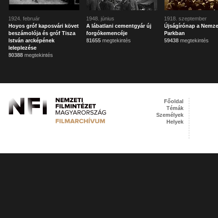
1924. február
1948. június
1918. szeptember
Hoyos gróf kaposvári követ
A lábatlani cementgyár új
Újságírónap a Nemze
beszámolója és gróf Tisza
forgókemencéje
Parkban
István arcképének
81655
megtekintés
59438
megtekintés
leleplezése
80388
megtekintés
Főoldal
Témák
Személyek
Helyek