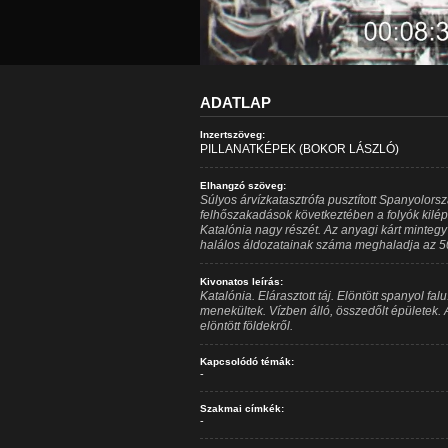
ADATLAP
Inzertszöveg:
PILLANATKÉPEK (BOKOR LÁSZLÓ)
Elhangzó szöveg:
Súlyos árvízkatasztrófa pusztított Spanyolorsz
felhőszakadások következtében a folyók kilép
Katalónia nagy részét. Az anyagi kárt mintegy 
halálos áldozatainak száma meghaladja az 50
Kivonatos leírás:
Katalónia. Elárasztott táj. Elöntött spanyol fa
menekültek. Vízben álló, összedőlt épületek. A
elöntött földekről.
Kapcsolódó témák:
-
Szakmai címkék:
-