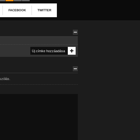
FACEBOOK
TWITTER
szólás.