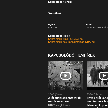
Kapcsolódó helyek:
-
Személyek:
-
Nyelv:
Kiadó:
magyar
Budapest Filmstúdi
Kapcsolódó linkek
Kapcsolódó filmek a NAVA-ból
Kapcsolódó dokumentumok az NDA-ból
KAPCSOLÓDÓ FILMHÍREK
1948. június
1924. február
A lábatlani cementgyár új
Hoyos gróf kapo
forgókemencéje
beszámolója és g
81660
megtekintés
István arcképén