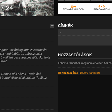
TOVÁBBKÜLDÖM
BEÁGYAZOM
CÍMKÉK
-
ágban. Az órákig tartó zivatarok és
tek medrükből, és elárasztották
HOZZÁSZÓLÁSOK
5 milliárd pesetára becsülik. Az árvíz
0-at.
Ehhez a filmhírhez még nem érkezett hozzá
Új hozzászólás
(1000/0 karakter)
lu. Romba dőlt házak. Utcán álló
 borbélyüzlet kitakarítása. Totál az