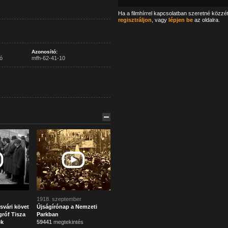
Ha a filmhírrel kapcsolatban szeretné közzé
regisztráljon
, vagy
lépjen be
az oldalra.
Azonosító:
ó
mfh-62-41-10
1918. szeptember
svári követ
Újságírónap a Nemzeti
róf Tisza
Parkban
ek
59441
megtekintés