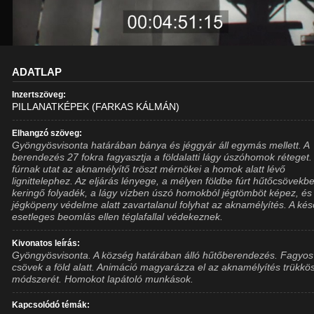
ADATLAP
Inzertszöveg:
PILLANATKÉPEK (FARKAS KÁLMÁN)
Elhangzó szöveg:
Gyöngyösvisonta határában bánya és jéggyár áll egymás mellett. A
berendezés 27 fokra fagyasztja a földalatti lágy úszóhomok réteget.
fúrnak utat az aknamélyítő tröszt mérnökei a homok alatt lévő
lignittelephez. Az eljárás lényege, a mélyen földbe fúrt hűtőcsövekb
keringő folyadék, a lágy vízben úszó homokból jégtömböt képez, és
jégköpeny védelme alatt zavartalanul folyhat az aknamélyítés. A kés
esetleges beomlás ellen téglafallal védekeznek.
Kivonatos leírás:
Gyöngyösvisonta. A község határában álló hűtőberendezés. Fagyos
csövek a föld alatt. Animáció magyarázza el az aknamélyítés trükkö
módszerét. Homokot lapátoló munkások.
Kapcsolódó témák: