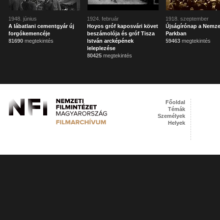
1948. június
1924. február
1918. szeptember
A lábatlani cementgyár új
Hoyos gróf kaposvári követ
Újságírónap a Nemze
forgókemencéje
beszámolója és gróf Tisza
Parkban
81690
megtekintés
István arcképének
59463
megtekintés
leleplezése
80425
megtekintés
Főoldal
Témák
Személyek
Helyek