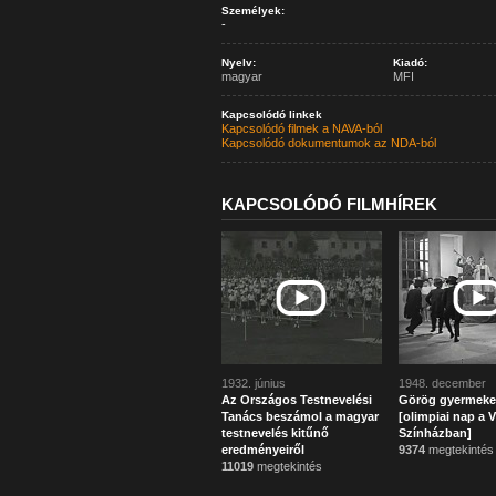
Személyek:
-
Nyelv:
Kiadó:
magyar
MFI
Kapcsolódó linkek
Kapcsolódó filmek a NAVA-ból
Kapcsolódó dokumentumok az NDA-ból
KAPCSOLÓDÓ FILMHÍREK
1932. június
1948. december
Az Országos Testnevelési
Görög gyermeke
Tanács beszámol a magyar
[olimpiai nap a V
testnevelés kitűnő
Színházban]
eredményeiről
9374
megtekintés
11019
megtekintés