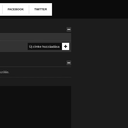
FACEBOOK
TWITTER
szólás.