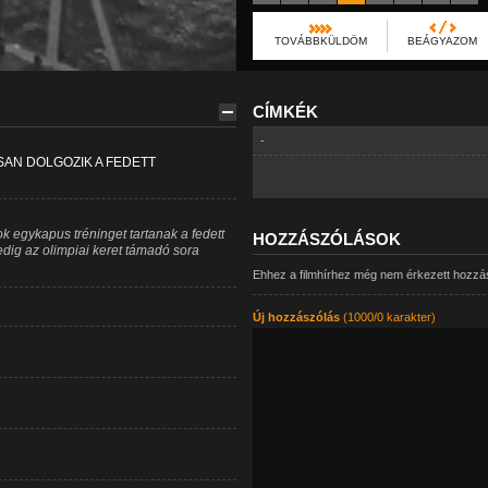
TOVÁBBKÜLDÖM
BEÁGYAZOM
CÍMKÉK
-
SAN DOLGOZIK A FEDETT
k egykapus tréninget tartanak a fedett
HOZZÁSZÓLÁSOK
dig az olimpiai keret támadó sora
Ehhez a filmhírhez még nem érkezett hozzá
Új hozzászólás
(1000/0 karakter)