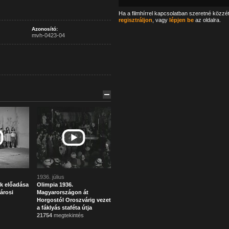
Ha a filmhírrel kapcsolatban szeretné közzé
regisztráljon
, vagy
lépjen be
az oldalra.
Azonosító:
mvh-0423-04
1936. július
k előadása
Olimpia 1936.
árosi
Magyarországon át
Horgostól Oroszvárig vezet
a fáklyás staféta útja
21754
megtekintés