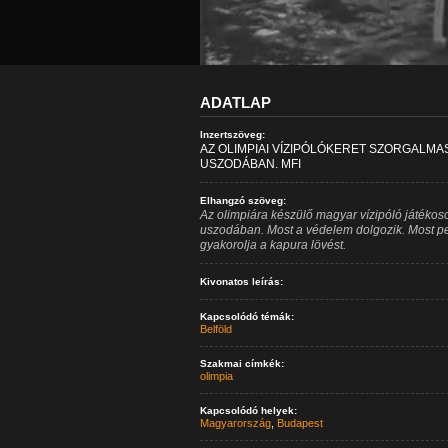
ADATLAP
Inzertszöveg:
AZ OLIMPIAI VÍZIPÓLÓKERET SZORGALMA
USZODÁBAN. MFI
Elhangzó szöveg:
Az olimpiára készülő magyar vízipóló játékoso
uszodában. Most a védelem dolgozik. Most pe
gyakorolja a kapura lövést.
Kivonatos leírás:
Kapcsolódó témák:
Belföld
Szakmai címkék:
olimpia
Kapcsolódó helyek:
Magyarország
,
Budapest