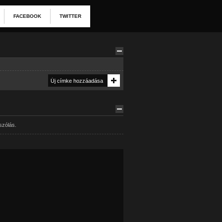
FACEBOOK
TWITTER
szólás.