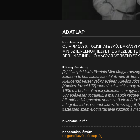
ADATLAP
Inzertszöveg:
OLIMPIA 1936. - OLIMPIAI ESKÜ. DARÁNYI
MINISZTERELNÖKHELYETTES KEZÉBE TETT
BERLINBE INDULÓ MAGYAR VERSENYZŐK. 
Elhangzó szöveg:
[?:] "Olimpiai kiküldötteink! Mint Magyarország
kiküldendő képviselői jelentetek meg itt, hog
kiküldendő versenyzők nevében Kovács József
[Kovács József:] "[?] tudomásul vettük, hogy 
1936 évi berlini olimpiai játékokon a magyar n
Ünnepélyesen fogadjuk, a mai naptól kezdve a
állandóan kifogástalan sportszerű életmódot fo
a legjobb tudása szerint áldozatkészséggel, be
tisztesség szem előtt tartásával küzdjön a mag
Kivonatos leírás:
Kapcsolódó témák:
megemlékezés
,
ünnepség