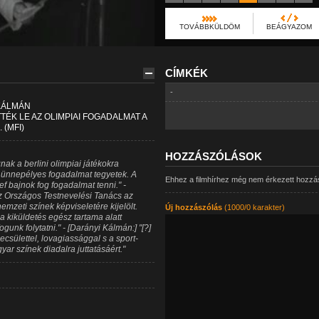
TOVÁBBKÜLDÖM
BEÁGYAZOM
CÍMKÉK
-
 KÁLMÁN
ÉK LE AZ OLIMPIAI FOGADALMAT A
(MFI)
HOZZÁSZÓLÁSOK
nak a berlini olimpiai játékokra
y ünnepélyes fogadalmat tegyetek. A
Ehhez a filmhírhez még nem érkezett hozzá
 bajnok fog fogadalmat tenni." -
az Országos Testnevelési Tanács az
emzeti színek képviseletére kijelölt.
Új hozzászólás
(1000/0 karakter)
 kiküldetés egész tartama alatt
gunk folytatni." - [Darányi Kálmán:] "[?]
csülettel, lovagiassággal s a sport-
yar színek diadalra juttatásáért."