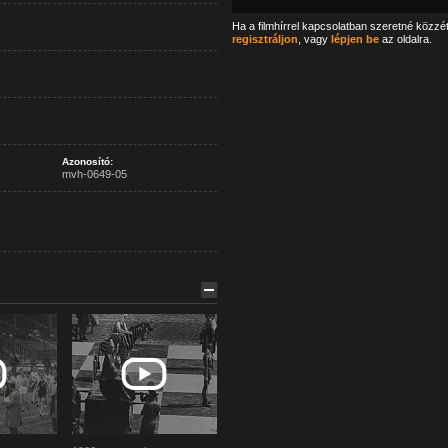
Ha a filmhírrel kapcsolatban szeretné közzé
regisztráljon
, vagy
lépjen be
az oldalra.
Azonosító:
mvh-0649-05