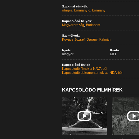
Szakmai címkék:
olimpia
,
kormányfő
,
kormány
Kapcsolódó helyek:
Magyarország
,
Budapest
Személyek:
Kovács József
,
Darányi Kálmán
Nyelv:
Kiadó:
magyar
MFI
Kapcsolódó linkek
Kapcsolódó filmek a NAVA-ból
Kapcsolódó dokumentumok az NDA-ból
KAPCSOLÓDÓ FILMHÍREK