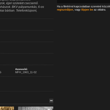
k, éjjel született csecsemő.
Ha a filmhírrel kapcsolatban szeretné közzé
 kohászok. BKV-pályamunkás, 6-os
regisztráljon
, vagy
lépjen be
az oldalra.
akai bárban. Telefonközpont,
Azonosító:
ó
MFH_1963_11-02