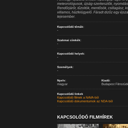
meteorológusok, újság-szerkesztők, nyomdászo
Rendőrjárőr, tűzoltók, mentősök, csillagász,
villamos, házfelügyelő. Fáradt dizőz egy éjsz
tejesember.
Kapcsolódó témák:
-
Szakmai címkék:
-
Kapcsolódó helyek:
-
Személyek:
-
Nyelv:
Kiadó:
magyar
Budapest Filmstúdi
Kapcsolódó linkek
Kapcsolódó filmek a NAVA-ból
Kapcsolódó dokumentumok az NDA-ból
KAPCSOLÓDÓ FILMHÍREK