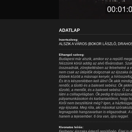
ADATLAP
Inzertszöveg:
ALSZIK A VÁROS (BOKOR LÁSZLÓ, DRAHO
Elhangzó szöveg:
Budapest már alszik, amikor ez a repülő megé
Nézzünk körül addig az alvó fővárosban. Szak
összeadnák, zörejkeltésben az felvehetné a v
nem csak az útépítők dolgoznak az éjszaka ór
többek között a másnapi kenyér, a hírösszefogl
És itt is készenlétben kell állni! Ők akik min
rendőr, a tűoltó és a baleseti sebész. Ők akikn
tűzoltó, a mentők, és a baleseti sebész. Ő az
látni a csillagvilágban. Ők pedig itt éjszakázna
pályamunkásokon és karbantartókon, hogy hog
Kiről nem beszéltünk még? Igen, a házfelügyel
egy éjszaka. Meg róla, aki másokat szórakozta
legnagyobb hangzavarban is eligazodnak. A fő
hanem a tejesember. 6 óra van, újra reggel.
Kivonatos leírás:
Ferihegy: éjszaka érkező repülőgép. Éjjel is d