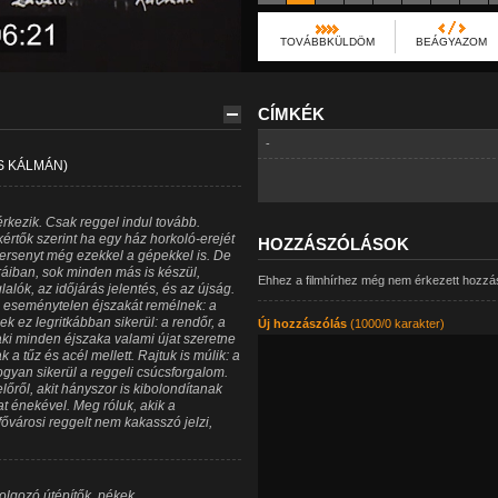
TOVÁBBKÜLDÖM
BEÁGYAZOM
CÍMKÉK
-
S KÁLMÁN)
rkezik. Csak reggel indul tovább.
értők szerint ha egy ház horkoló-erejét
HOZZÁSZÓLÁSOK
ersenyt még ezekkel a gépekkel is. De
áiban, sok minden más is készül,
Ehhez a filmhírhez még nem érkezett hozzá
alók, az időjárás jelentés, és az újság.
dig eseménytelen éjszakát remélnek: a
ek ez legritkábban sikerül: a rendőr, a
Új hozzászólás
(1000/0 karakter)
 aki minden éjszaka valami újat szeretne
k a tűz és acél mellett. Rajtuk is múlik: a
yan sikerül a reggeli csúcsforgalom.
őről, akit hányszor is kibolondítanak
t énekével. Meg róluk, akik a
városi reggelt nem kakasszó jelzi,
olgozó útépítők, pékek,