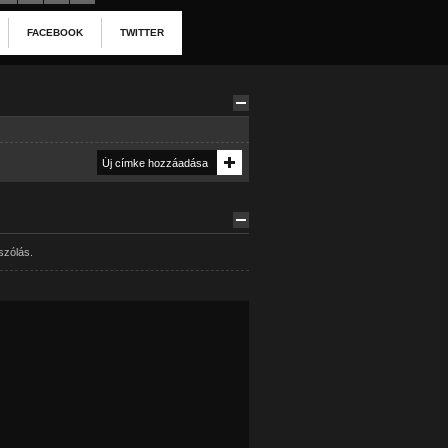
FACEBOOK
TWITTER
szólás.